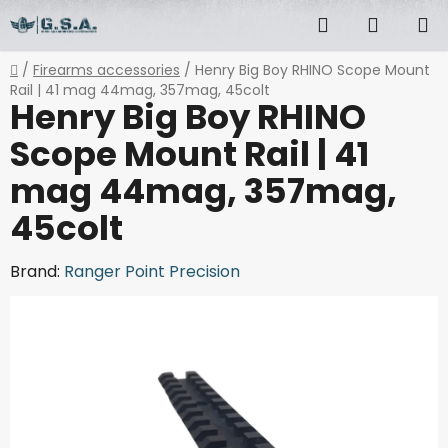
Skip
Search
SHOPP
to
content
CART
Home
/
Firearms accessories
/
Henry Big Boy RHINO Scope Mount
Rail | 41 mag 44mag, 357mag, 45colt
Henry Big Boy RHINO
Scope Mount Rail | 41
mag 44mag, 357mag,
45colt
Brand:
Ranger Point Precision