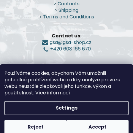
o
>
Contacts
t
>
Shipping
e
>
Terms and Conditions
r
Contact us:
gsa@gsa-shop.cz
+420 608 166 670
Používáme cookies, abychom Vám umožnili
pohodlné prohlížení webu a díky analýze provozu
webu neustále zlepšovali jeho funkce, výkon a
použitelnost.
Více informací
Settings
Created by Shoptet
Reject
Accept
Copyright 2026
G.S.A.-Guns and Shooting