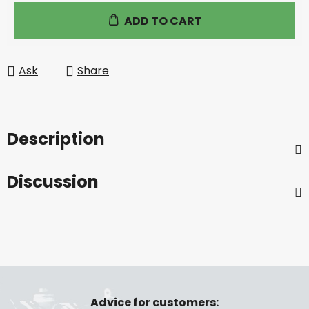
Measure price:
ADD TO CART
Ask
Share
Description
Discussion
F
o
Advice for customers: