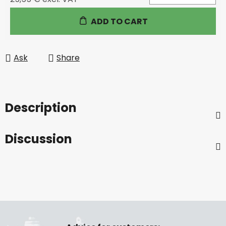
Measure price:
ADD TO CART
Ask
Share
Description
Discussion
F
o