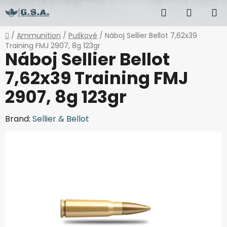
Skip
Search
SHOPP
to
content
CART
Home
/
Ammunition
/
Puškové
/
Náboj Sellier Bellot 7,62x39
Training FMJ 2907, 8g 123gr
Náboj Sellier Bellot
7,62x39 Training FMJ
2907, 8g 123gr
Brand:
Sellier & Bellot