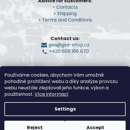
Advice for customers:
o
>
Contacts
t
>
Shipping
e
>
Terms and Conditions
r
Contact us:
gsa@gsa-shop.cz
+420 608 166 670
Používáme cookies, abychom Vám umožnili
pohodlné prohlížení webu a díky analýze provozu
webu neustále zlepšovali jeho funkce, výkon a
použitelnost.
Více informací
Settings
Created by Shoptet
Reject
Accept
Copyright 2026
G.S.A.-Guns and Shooting