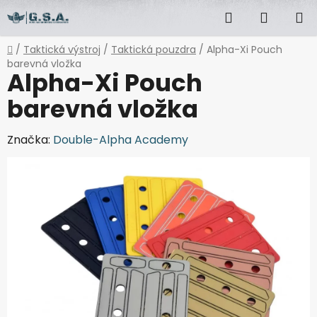
Přejít
Hledat
NÁKUP
na
obsah
KOŠÍK
Domů
/
Taktická výstroj
/
Taktická pouzdra
/
Alpha-Xi Pouch
barevná vložka
Alpha-Xi Pouch
barevná vložka
Značka:
Double-Alpha Academy