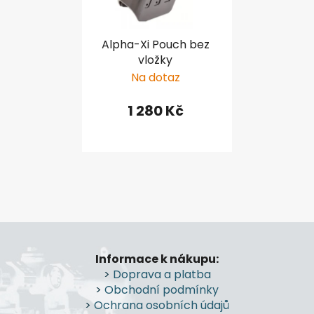
Alpha-Xi Pouch bez
vložky
Na dotaz
1 280 Kč
Z
á
Informace k nákupu:
p
>
Doprava a platba
a
>
Obchodní podmínky
t
>
Ochrana osobních údajů