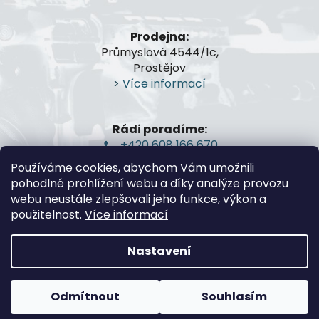
í
Prodejna:
Průmyslová 4544/1c,
Prostějov
>
Více informací
Rádi poradíme:
+420 608 166 670
gsa@gsa-shop.cz
Používáme cookies, abychom Vám umožnili
pohodlné prohlížení webu a díky analýze provozu
webu neustále zlepšovali jeho funkce, výkon a
použitelnost.
Více informací
Nastavení
Vytvořil Shoptet
Odmítnout
Souhlasím
Copyright 2026
G.S.A.-Guns and Shooting
Accessories
. Všechna práva vyhrazena.