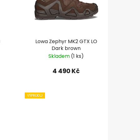
r
o
d
u
k
a
Lowa Zephyr MK2 GTX LO
t
Dark brown
ů
Skladem
(1 ks)
4 490 Kč
VÝPRODEJ