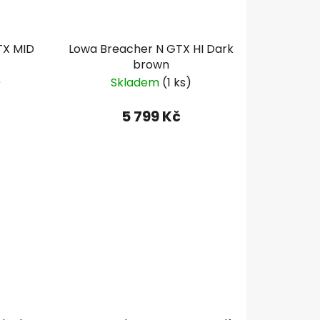
TX MID
Lowa Breacher N GTX HI Dark
brown
)
Skladem
(1 ks)
5 799 Kč