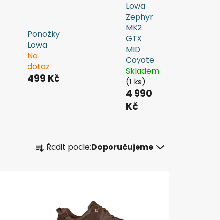
Lowa
Zephyr
MK2
Ponožky
GTX
Lowa
MID
Na
Coyote
dotaz
Skladem
499 Kč
(1 ks)
4 990
Kč
Ř
Řadit podle:
Doporučujeme
a
z
e
n
í
p