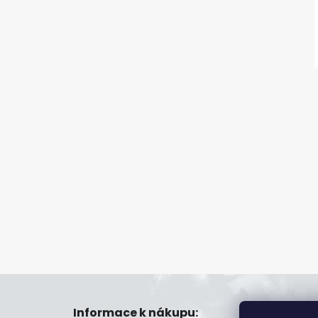
Z
á
Informace k nákupu:
Prode