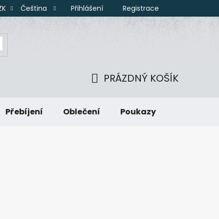
Přihlášení
Registrace
ZK
Čeština
PRÁZDNÝ KOŠÍK
NÁKUPNÍ
Přebíjení
Oblečení
Poukazy
KOŠÍK