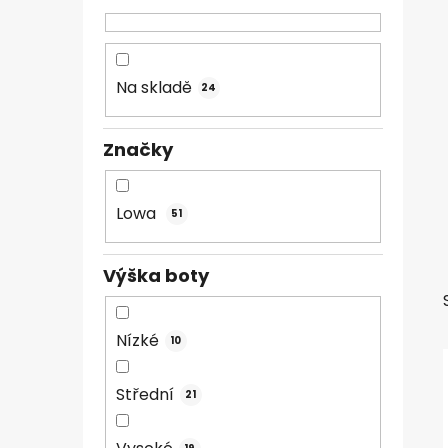
n
n
í
Na skladě
24
p
a
n
Značky
e
l
Lowa
51
Výška boty
Nízké
10
Střední
21