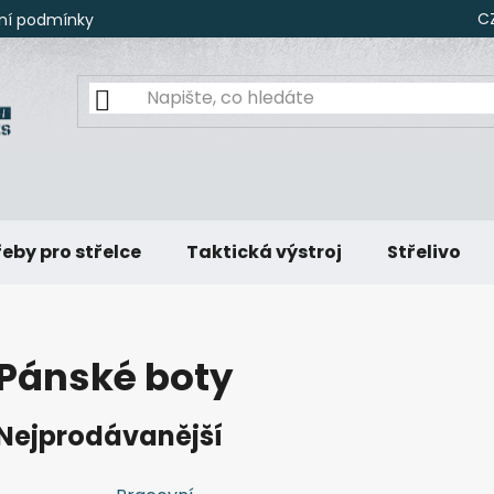
C
ní podmínky
eby pro střelce
Taktická výstroj
Střelivo
Pánské boty
Nejprodávanější