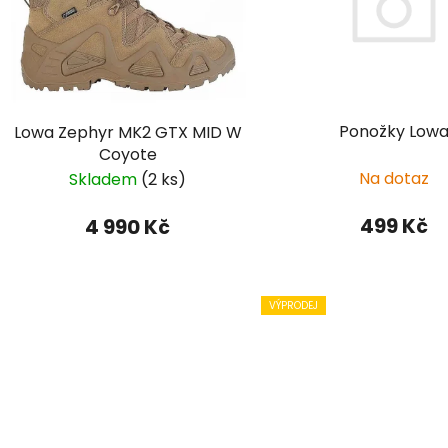
s
p
r
o
d
Ponožky Low
Lowa Zephyr MK2 GTX MID W
u
Coyote
k
Na dotaz
Skladem
(2 ks)
t
ů
499 Kč
4 990 Kč
VÝPRODEJ