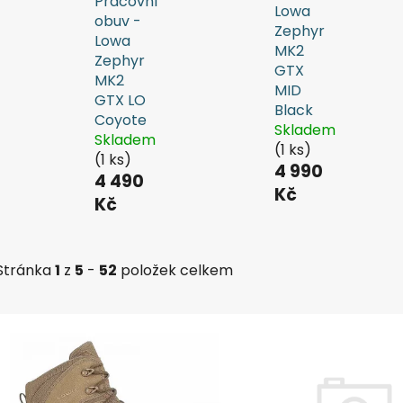
Pracovní
Lowa
obuv -
Zephyr
Lowa
MK2
Zephyr
GTX
MK2
MID
GTX LO
Black
Coyote
Skladem
Skladem
(1 ks)
(1 ks)
4 990
4 490
Kč
Kč
Stránka
1
z
5
-
52
položek celkem
V
ý
p
i