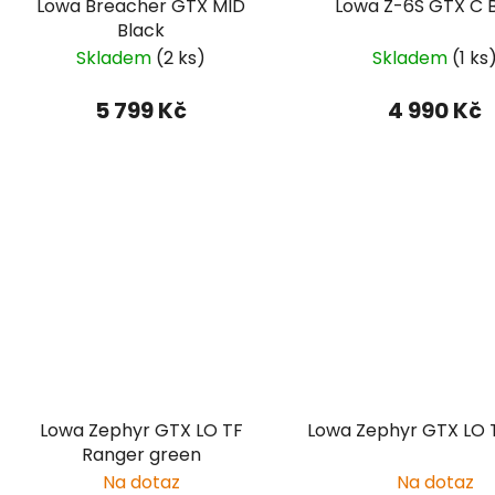
Lowa Breacher GTX MID
Lowa Z-6S GTX C 
Black
Skladem
(2 ks)
Skladem
(1 ks
5 799 Kč
4 990 Kč
Lowa Zephyr GTX LO TF
Lowa Zephyr GTX LO 
Ranger green
Na dotaz
Na dotaz