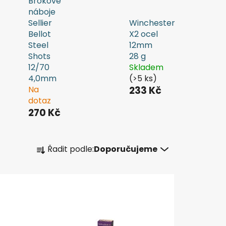
Brokové
náboje
Sellier
Winchester
Bellot
X2 ocel
Steel
12mm
Shots
28 g
12/70
Skladem
4,0mm
(>5 ks)
Na
233 Kč
dotaz
270 Kč
Ř
Řadit podle:
Doporučujeme
a
z
e
n
í
p