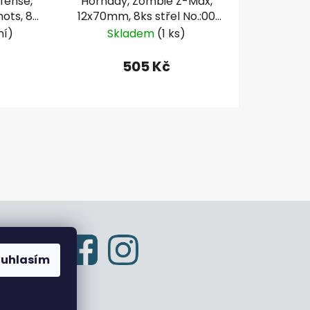
efense,
Hornady, Zombie Z-Max,
ots, 8
12x70mm, 8ks střel No.:00
(8,43mm)
ní)
Skladem
(1 ks)
505 Kč
ouhlasím