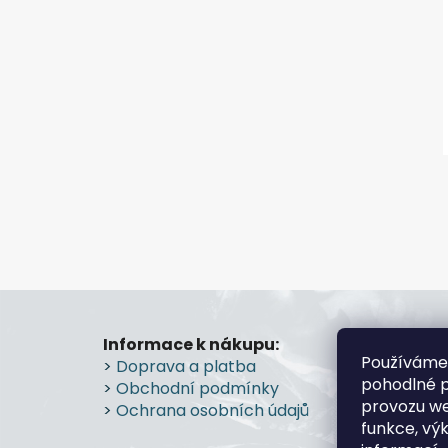
Z
á
Informace k nákupu:
Prode
Používáme
>
Doprava a platba
Průmy
p
pohodlné p
>
Obchodní podmínky
Prostě
a
provozu we
>
Ochrana osobních údajů
>
Více
t
funkce, vý