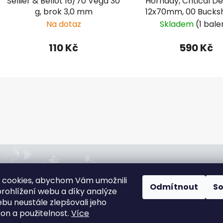
Sellier & Bellot 16/70 Vega 30
Hornady, Critical D
g, brok 3,0 mm
12x70mm, 00 Bucksh
střel v náboji
Na dotaz
Skladem
(1 bale
110 Kč
590 Kč
O
v
l
á
d
a
c
í
jna:
Rádi poradíme:
p
 cookies, abychom Vám umožnili
slová 4544/1c,
+420 608 166 670
Odmítnout
S
r
rohlížení webu a díky analýze
jov
gsa@gsa-shop.cz
v
bu neustále zlepšovali jeho
 informací
k
kon a použitelnost.
Více