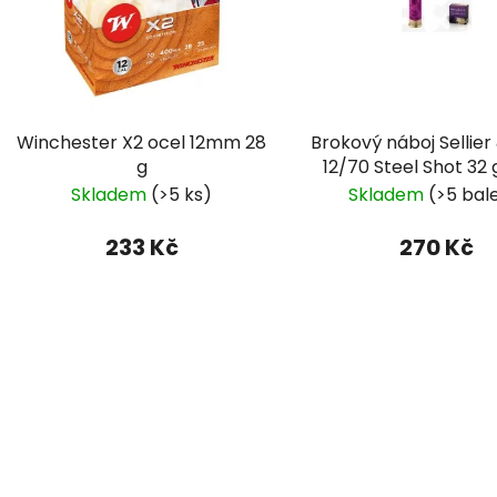
s
p
r
o
d
Winchester X2 ocel 12mm 28
Brokový náboj Sellier 
u
g
12/70 Steel Shot 32 
k
3,30 mm
Skladem
(>5 ks)
Skladem
(>5 bal
t
ů
233 Kč
270 Kč