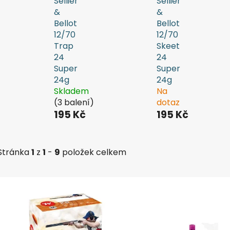
Sellier
Sellier
&
&
Bellot
Bellot
12/70
12/70
Trap
Skeet
24
24
Super
Super
24g
24g
Skladem
Na
(3 balení)
dotaz
195 Kč
195 Kč
Stránka
1
z
1
-
9
položek celkem
V
ý
p
i