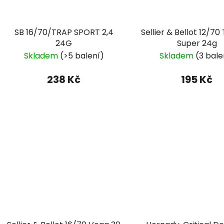
SB 16/70/TRAP SPORT 2,4
Sellier & Bellot 12/70
24G
Super 24g
Skladem
(>5 balení)
Skladem
(3 bale
238 Kč
195 Kč