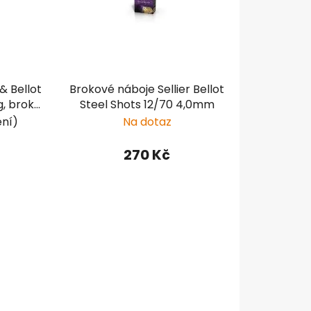
r
o
d
u
k
& Bellot
Brokové náboje Sellier Bellot
t
g, brok
Steel Shots 12/70 4,0mm
ů
ení)
Na dotaz
270 Kč