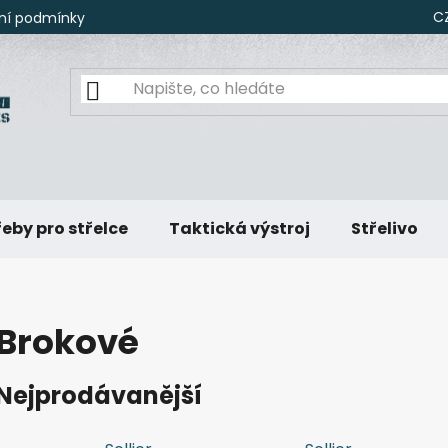
C
ní podmínky
eby pro střelce
Taktická výstroj
Střelivo
Brokové
Nejprodávanější