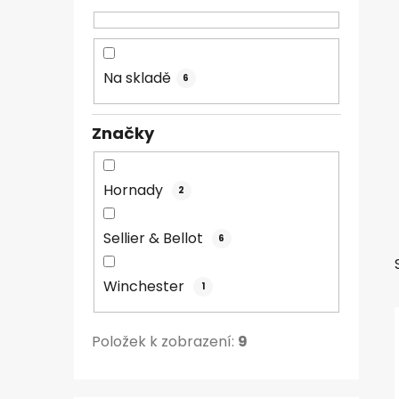
n
n
í
Na skladě
6
p
a
n
Značky
e
l
Hornady
2
Sellier & Bellot
6
Winchester
1
Položek k zobrazení:
9