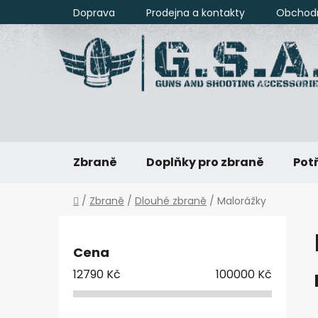
Přejít
Doprava
Prodejna a kontakty
Obchod
na
obsah
Zbraně
Doplňky pro zbraně
Potř
Domů
/
Zbraně
/
Dlouhé zbraně
/
Malorážky
P
o
Cena
s
12790
Kč
100000
Kč
t
r
a