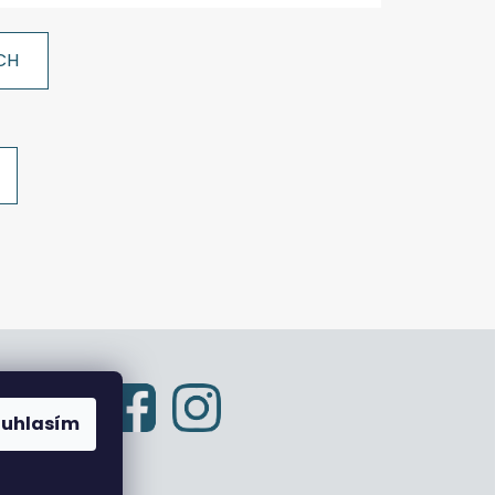
CH
ouhlasím