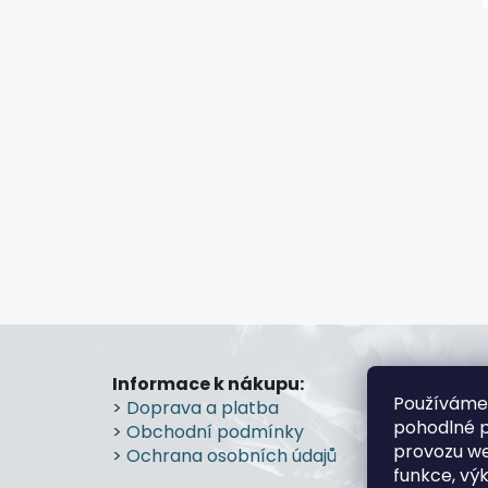
Z
á
Informace k nákupu:
Prode
Používáme
>
Doprava a platba
Průmy
p
pohodlné p
>
Obchodní podmínky
Prostě
a
provozu we
>
Ochrana osobních údajů
>
Více
t
funkce, vý