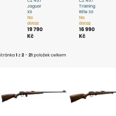
CZ 457
CZ 457
Jaguar
Training
XII
Rifle XII
Na
Na
dotaz
dotaz
19 790
16 990
Kč
Kč
Stránka
1
z
2
-
21
položek celkem
V
ý
p
i
s
p
r