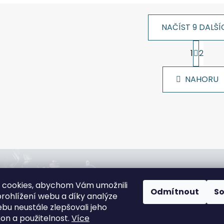
NAČÍST 9 DALŠÍ
S
1
2
t
O
r
v
á
l
NAHORU
n
á
k
d
o
v
a
á
c
n
í
í
p
r
v
jna:
Rádi poradíme:
k
 cookies, abychom Vám umožnili
slová 4544/1c,
+420 608 166 670
y
Odmítnout
S
rohlížení webu a díky analýze
jov
gsa@gsa-shop.cz
v
bu neustále zlepšovali jeho
 informací
ý
kon a použitelnost.
Více
p