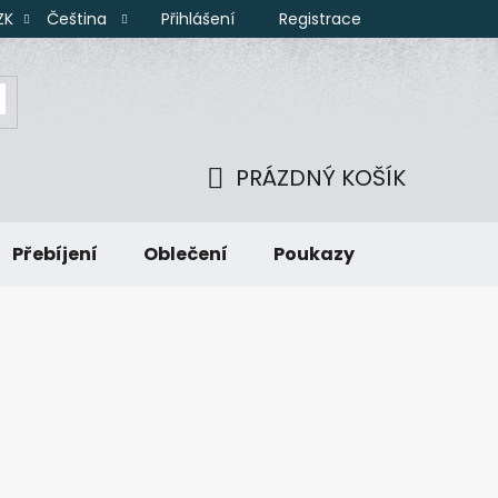
Přihlášení
Registrace
ZK
Čeština
PRÁZDNÝ KOŠÍK
NÁKUPNÍ
Přebíjení
Oblečení
Poukazy
KOŠÍK