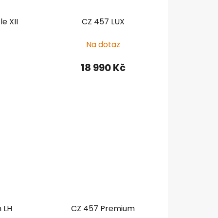
u
k
le XII
CZ 457 LUX
t
ů
Na dotaz
18 990 Kč
 LH
CZ 457 Premium