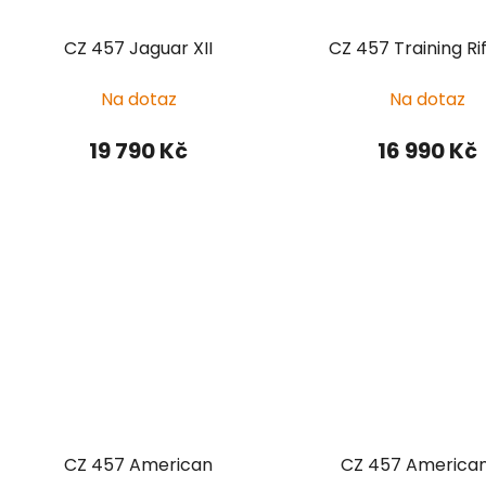
o
d
CZ 457 Jaguar XII
CZ 457 Training Rif
u
k
Na dotaz
Na dotaz
t
ů
19 790 Kč
16 990 Kč
CZ 457 American
CZ 457 American