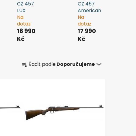
CZ 457
CZ 457
LUX
American
Na
Na
dotaz
dotaz
18 990
17 990
Kč
Kč
Ř
Řadit podle:
Doporučujeme
a
z
e
n
í
p
r
o
d