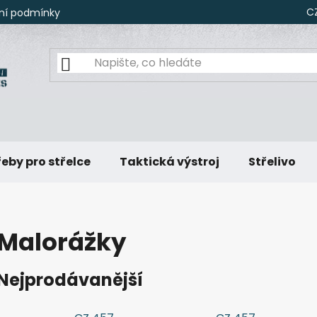
C
ní podmínky
eby pro střelce
Taktická výstroj
Střelivo
Malorážky
Nejprodávanější