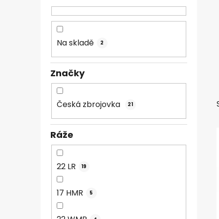
n
n
í
Na skladě
2
p
a
n
Značky
e
l
Česká zbrojovka
21
Ráže
22 LR
19
17 HMR
5