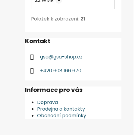
22 WMR
4
Položek k zobrazení:
21
Kontakt
gsa
@
gsa-shop.cz
+420 608 166 670
Informace pro vás
Doprava
Prodejna a kontakty
Obchodní podmínky