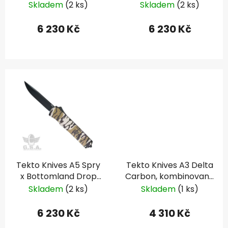
Skladem
(2 ks)
Skladem
(2 ks)
u
k
6 230 Kč
6 230 Kč
t
ů
Tekto Knives A5 Spry
Tekto Knives A3 Delta
x Bottomland Drop
Carbon, kombinované
Point
ostří
Skladem
(2 ks)
Skladem
(1 ks)
6 230 Kč
4 310 Kč