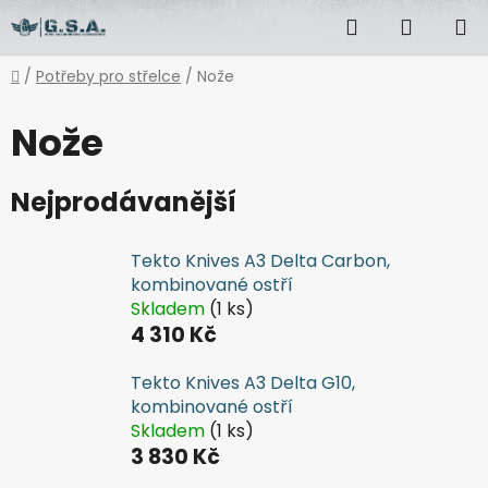
Přejít
Hledat
NÁKUP
na
obsah
KOŠÍK
Domů
/
Potřeby pro střelce
/
Nože
Nože
Nejprodávanější
Tekto Knives A3 Delta Carbon,
kombinované ostří
Skladem
(1 ks)
4 310 Kč
Tekto Knives A3 Delta G10,
kombinované ostří
Skladem
(1 ks)
3 830 Kč