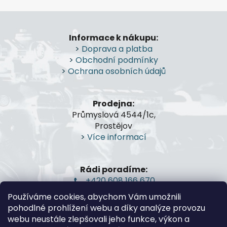
p
r
Z
v
á
k
Informace k nákupu:
p
y
>
Doprava a platba
a
v
>
Obchodní podmínky
t
ý
>
Ochrana osobních údajů
p
í
i
s
Prodejna:
u
Průmyslová 4544/1c,
Prostějov
>
Více informací
Rádi poradíme:
+420 608 166 670
gsa@gsa-shop.cz
Používáme cookies, abychom Vám umožnili
pohodlné prohlížení webu a díky analýze provozu
webu neustále zlepšovali jeho funkce, výkon a