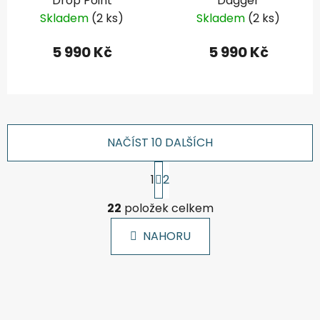
Drop Point
Dagger
Skladem
(2 ks)
Skladem
(2 ks)
5 990 Kč
5 990 Kč
NAČÍST 10 DALŠÍCH
S
1
2
t
r
O
á
22
položek celkem
v
n
l
k
NAHORU
á
o
d
v
a
á
c
n
í
í