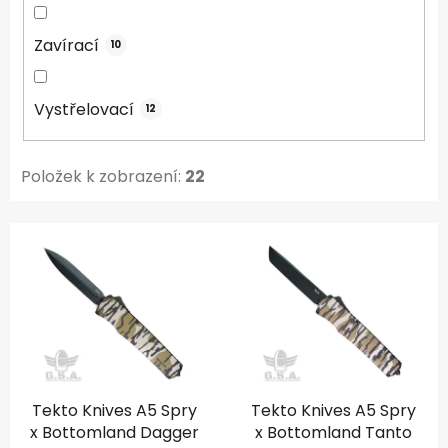
Zavírací
10
Vystřelovací
12
Položek k zobrazení:
22
V
ý
p
i
s
p
r
Tekto Knives A5 Spry
Tekto Knives A5 Spry
o
x Bottomland Dagger
x Bottomland Tanto
d