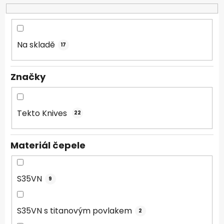
o
d
u
k
Na skladě
17
t
ů
Značky
Tekto Knives
22
Materiál čepele
S35VN
9
S35VN s titanovým povlakem
2