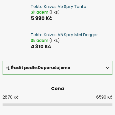
Tekto Knives A5 Spry Tanto
Skladem
(1 ks)
5 990 Kč
Tekto Knives A5 Spry Mini Dagger
Skladem
(1 ks)
4 310 Kč
Ř
Řadit podle:
Doporučujeme
a
z
e
Cena
n
í
2870
Kč
6590
Kč
p
r