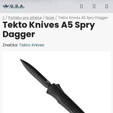
Přejít
Hledat
NÁKUP
na
obsah
KOŠÍK
Domů
/
Potřeby pro střelce
/
Nože
/
Tekto Knives A5 Spry Dagger
Tekto Knives A5 Spry
Dagger
Značka:
Tekto Knives