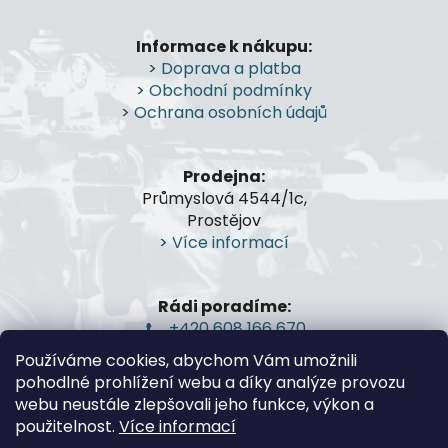
Z
á
Informace k nákupu:
p
>
Doprava a platba
a
>
Obchodní podmínky
t
>
Ochrana osobních údajů
í
Prodejna:
Průmyslová 4544/1c,
Prostějov
>
Více informací
Rádi poradíme:
+420 608 166 670
gsa@gsa-shop.cz
Používáme cookies, abychom Vám umožnili
pohodlné prohlížení webu a díky analýze provozu
webu neustále zlepšovali jeho funkce, výkon a
použitelnost.
Více informací