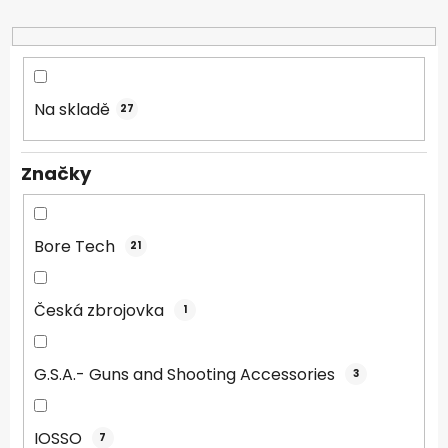
r
o
d
u
k
Na skladě
27
t
ů
Značky
Bore Tech
21
Česká zbrojovka
1
G.S.A.- Guns and Shooting Accessories
3
IOSSO
7