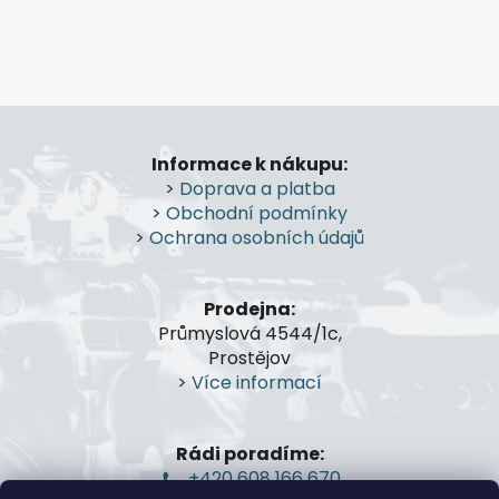
a
á
c
n
í
í
p
r
Z
v
á
k
Informace k nákupu:
p
y
>
Doprava a platba
a
v
>
Obchodní podmínky
t
ý
>
Ochrana osobních údajů
p
í
i
s
Prodejna:
u
Průmyslová 4544/1c,
Prostějov
>
Více informací
Rádi poradíme:
+420 608 166 670