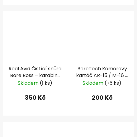
Real Avid Čistící šňůra
BoreTech Komorový
Bore Boss – karabiny
kartáč AR-15 / M-16 -
9 mm
nylon .223 / 5.56 mm
Skladem
(1 ks)
Skladem
(>5 ks)
350 Kč
200 Kč