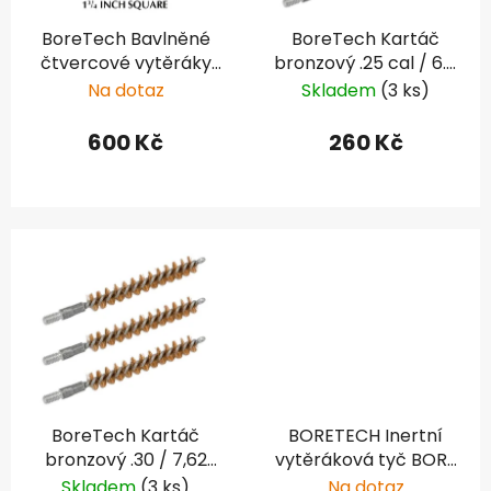
r
BoreTech Bavlněné
BoreTech Kartáč
o
čtvercové vytěráky
bronzový .25 cal / 6.5
d
X-Count .284 / 7 mm
mm (3 ks)
Na dotaz
Skladem
(3 ks)
u
/ .308 (1000 ks)
k
600 Kč
260 Kč
t
ů
BoreTech Kartáč
BORETECH Inertní
bronzový .30 / 7,62
vytěráková tyč BORE
mm (3 ks)
STIX .22 (středový
Skladem
(3 ks)
Na dotaz