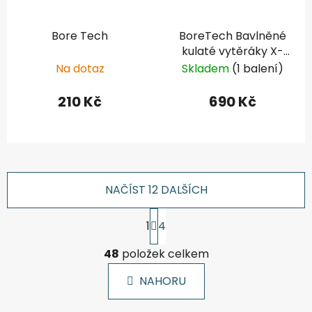
Bore Tech
BoreTech Bavlněné
kulaté vytěráky X-
Count .25-.284
Na dotaz
Skladem
(1 balení)
(1000ks)
210 Kč
690 Kč
NAČÍST 12 DALŠÍCH
S
1
4
t
r
O
á
48
položek celkem
v
n
l
k
NAHORU
á
o
d
v