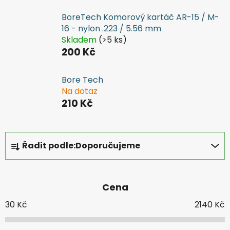
BoreTech Komorový kartáč AR-15 / M-
16 - nylon .223 / 5.56 mm
Skladem
(>5 ks)
200 Kč
Bore Tech
Na dotaz
210 Kč
Ř
Řadit podle:
Doporučujeme
a
z
e
Cena
n
í
30
Kč
2140
Kč
p