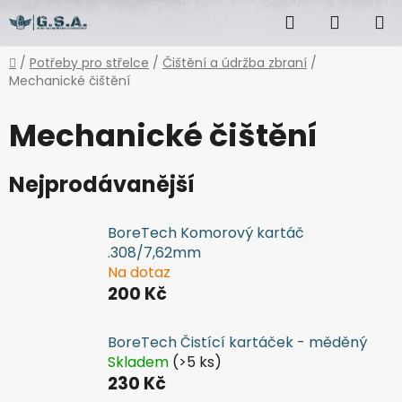
Přejít
Hledat
NÁKUP
na
obsah
KOŠÍK
Domů
/
Potřeby pro střelce
/
Čištění a údržba zbraní
/
Mechanické čištění
Mechanické čištění
Nejprodávanější
BoreTech Komorový kartáč
.308/7,62mm
Na dotaz
200 Kč
BoreTech Čistící kartáček - měděný
Skladem
(>5 ks)
230 Kč