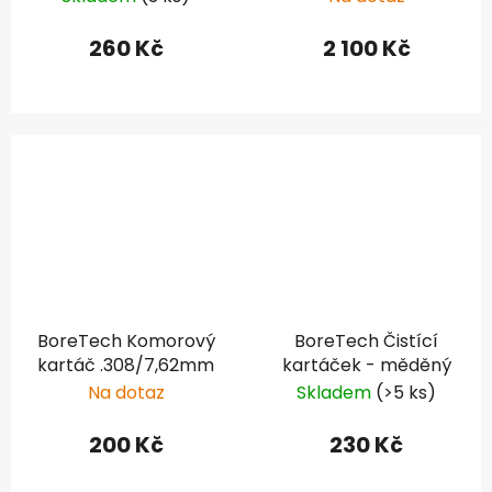
zápal) délka 30"
260 Kč
2 100 Kč
BoreTech Komorový
BoreTech Čistící
kartáč .308/7,62mm
kartáček - měděný
Na dotaz
Skladem
(>5 ks)
200 Kč
230 Kč