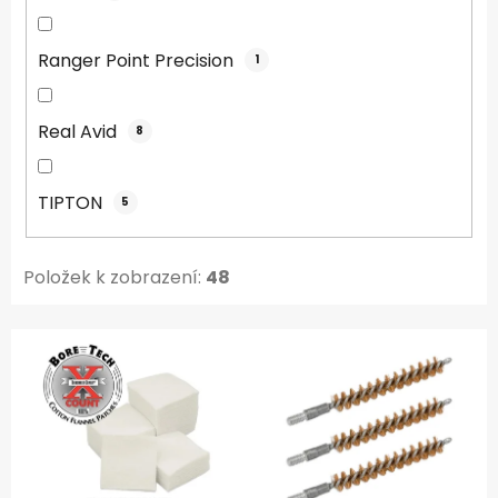
Ranger Point Precision
1
Real Avid
8
TIPTON
5
Položek k zobrazení:
48
V
ý
p
i
s
p