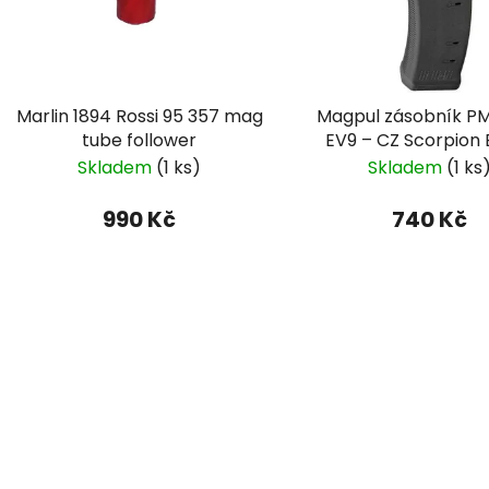
p
r
o
d
Marlin 1894 Rossi 95 357 mag
Magpul zásobník P
u
tube follower
EV9 – CZ Scorpion
k
Skladem
(1 ks)
Skladem
(1 ks
t
ů
990 Kč
740 Kč