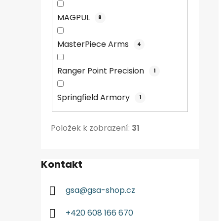
MAGPUL
8
MasterPiece Arms
4
Ranger Point Precision
1
Springfield Armory
1
Položek k zobrazení:
31
Kontakt
gsa
@
gsa-shop.cz
+420 608 166 670