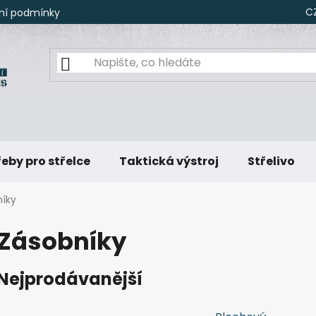
C
ní podmínky
eby pro střelce
Taktická výstroj
Střelivo
íky
Zásobníky
Nejprodávanější