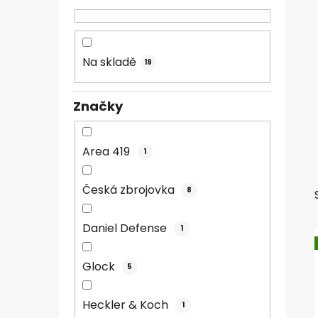
n
n
í
Na skladě
19
p
a
n
Značky
e
l
Area 419
1
Česká zbrojovka
8
Daniel Defense
1
Glock
5
Heckler & Koch
1