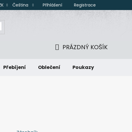
Přihlášení
Registrace
ZK
Čeština
PRÁZDNÝ KOŠÍK
NÁKUPNÍ
Přebíjení
Oblečení
Poukazy
KOŠÍK