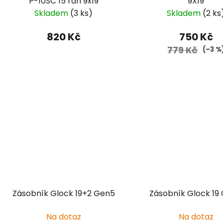
P-10SC 15 ran 9x19
9X19
Skladem
(3 ks)
Skladem
(2 ks
820 Kč
750 Kč
779 Kč
(–3 %
Zásobník Glock 19+2 Gen5
Zásobník Glock 19
Na dotaz
Na dotaz