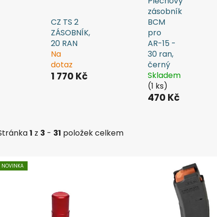
Plechový
zásobník
CZ TS 2
BCM
ZÁSOBNÍK,
pro
20 RAN
AR-15 -
Na
30 ran,
dotaz
černý
1 770 Kč
Skladem
(1 ks)
470 Kč
Stránka
1
z
3
-
31
položek celkem
V
NOVINKA
ý
p
i
s