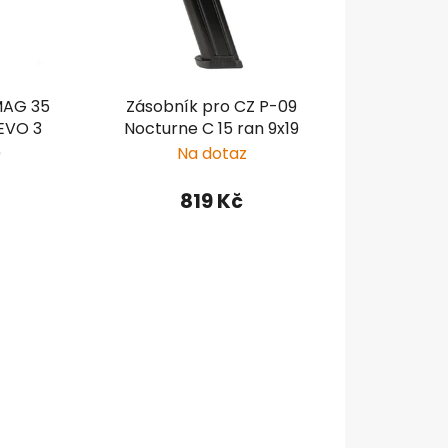
o
d
u
k
MAG 35
Zásobník pro CZ P-09
t
 EVO 3
Nocturne C 15 ran 9x19
ů
)
Na dotaz
819 Kč