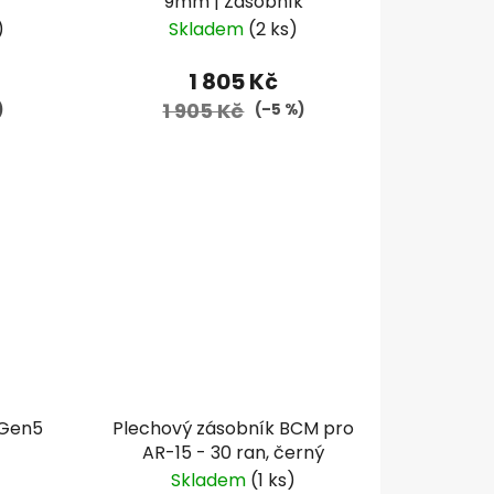
9mm | Zásobník
)
Skladem
(2 ks)
1 805 Kč
1 905 Kč
)
(–5 %)
 Gen5
Plechový zásobník BCM pro
AR-15 - 30 ran, černý
Skladem
(1 ks)