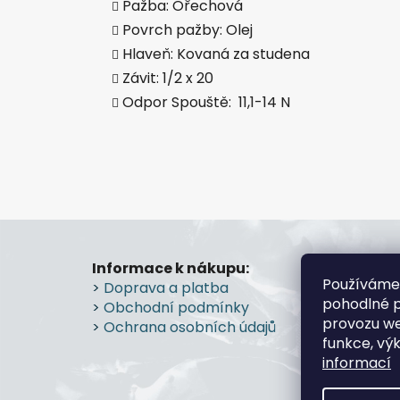
Pažba: Ořechová
Povrch pažby: Olej
Hlaveň: Kovaná za studena
Závit: 1/2 x 20
Odpor Spouště: 11,1-14 N
Z
á
Informace k nákupu:
Prode
Používáme
>
Doprava a platba
Průmy
p
pohodlné p
>
Obchodní podmínky
Prostě
a
provozu we
>
Ochrana osobních údajů
>
Více
t
funkce, vý
í
informací