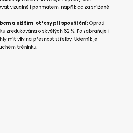
ovat vizuálně i pohmatem, například za snížené
bem a nižšími otřesy při spouštění
: Oproti
u zredukována o skvělých 62 %. To zabraňuje i
 mít vliv na přesnost střelby. Úderník je
 suchém tréninku.