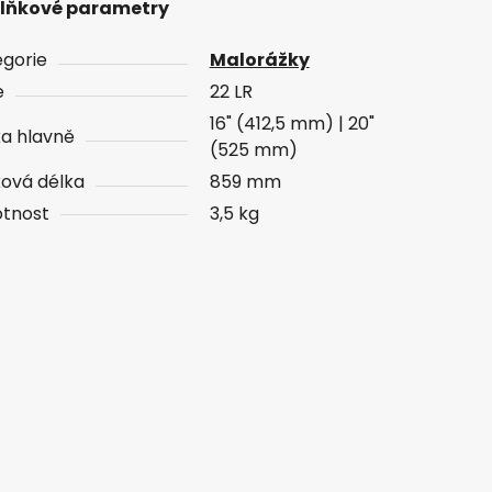
lňkové parametry
gorie
Malorážky
e
22 LR
16" (412,5 mm) | 20"
a hlavně
(525 mm)
ová délka
859 mm
tnost
3,5 kg