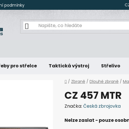
C
ní podmínky
eby pro střelce
Taktická výstroj
Střelivo
Domů
/
Zbraně
/
Dlouhé zbraně
/
Ma
CZ 457 MTR
Značka:
Česká zbrojovka
Nelze zaslat - pouze osobn