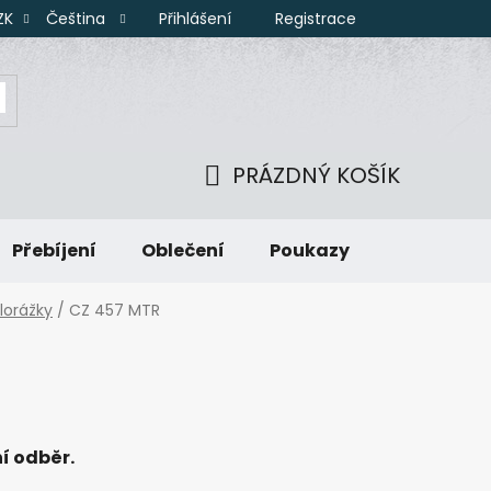
Přihlášení
Registrace
ZK
Čeština
PRÁZDNÝ KOŠÍK
NÁKUPNÍ
Přebíjení
Oblečení
Poukazy
KOŠÍK
lorážky
/
CZ 457 MTR
í odběr.