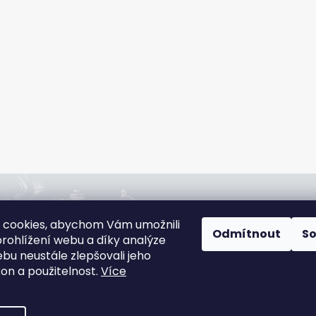
jna:
Rádi poradíme:
 cookies, abychom Vám umožnili
slová 4544/1c,
+420 608 166 670
Odmítnout
S
rohlížení webu a díky analýze
jov
gsa@gsa-shop.cz
bu neustále zlepšovali jeho
 informací
kon a použitelnost.
Více