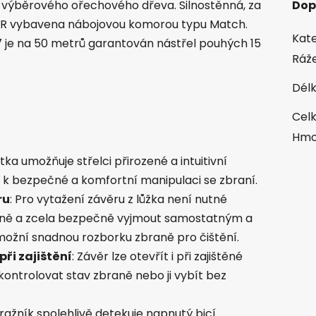
 výběrového ořechového dřeva. Silnostěnná, za
Dop
2 LR vybavena nábojovou komorou typu Match.
Kate
 je na 50 metrů garantován nástřel pouhých 15
Ráž
Délk
Celk
Hmo
istka umožňuje střelci přirozené a intuitivní
k k bezpečné a komfortní manipulaci se zbraní.
ru
: Pro vytažení závěru z lůžka není nutné
lně a zcela bezpečně vyjmout samostatným a
ožní snadnou rozborku zbraně pro čištění.
při zajištění
: Závěr lze otevřít i při zajištěné
zkontrolovat stav zbraně nebo ji vybít bez
ražník spolehlivě detekuje napnutý bicí