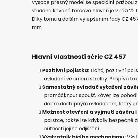
Vysoce přesný model se speciální pažbou z
studena kovaná terčová hlaveň je v ráži 2
Díky tomu a dalším vylepšením řady CZ 457
mm.
Hlavní vlastnosti série CZ 457
Pozitivní pojistka
: Tichá, pozitivní poj
ovládání ve směru střelby. Přispívá ta
Samostatný ovladač vytažení závě
promáčknout spoušť. Závěr lze pohod
dobře dostupným ovladačem, který um
Možnost otevření a vyjmutí závěru i 
pojistce, takže lze kdykoliv bezpečně 
nutnosti jejího odjištění.
Výstražník bicího mechanismu:
Výst