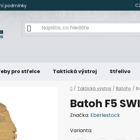
C
ní podmínky
eby pro střelce
Taktická výstroj
Střelivo
Domů
/
Taktická výstroj
/
Batohy
/
B
Batoh F5 SW
Značka:
Eberlestock
Varianta: