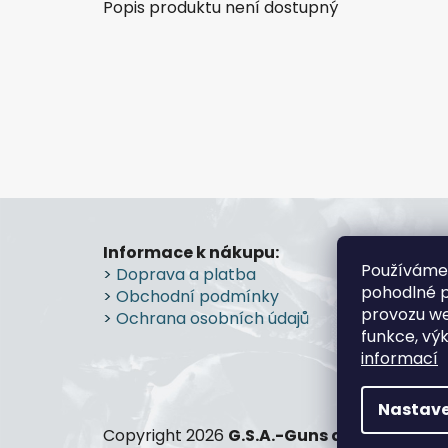
Popis produktu není dostupný
Z
á
Informace k nákupu:
Prode
Používáme
>
Doprava a platba
Průmy
p
pohodlné p
>
Obchodní podmínky
Prostě
a
provozu we
>
Ochrana osobních údajů
>
Více
t
funkce, vý
í
informací
Nastave
Copyright 2026
G.S.A.-Guns and Shooting