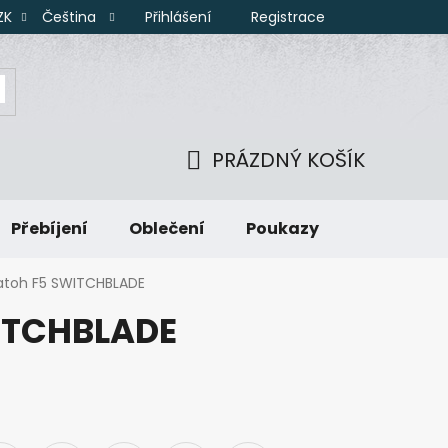
Přihlášení
Registrace
ZK
Čeština
PRÁZDNÝ KOŠÍK
NÁKUPNÍ
Přebíjení
Oblečení
Poukazy
KOŠÍK
atoh F5 SWITCHBLADE
ITCHBLADE