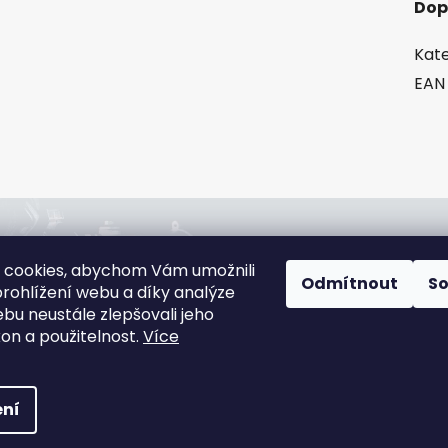
Dop
Kate
EAN
jna:
Rádi poradíme:
 cookies, abychom Vám umožnili
slová 4544/1c,
+420 608 166 670
Odmítnout
S
rohlížení webu a díky analýze
jov
gsa@gsa-shop.cz
bu neustále zlepšovali jeho
 informací
kon a použitelnost.
Více
ní
 Accessories
. Všechna práva vyhrazena.