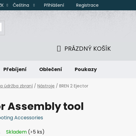
Přihlášení
Registrace
ZK
Čeština
PRÁZDNÝ KOŠÍK
NÁKUPNÍ
Přebíjení
Oblečení
Poukazy
KOŠÍK
 a údržba zbraní
/
Nástroje
/
BREN 2 Ejector
or Assembly tool
ooting Accessories
Skladem
(>5 ks)