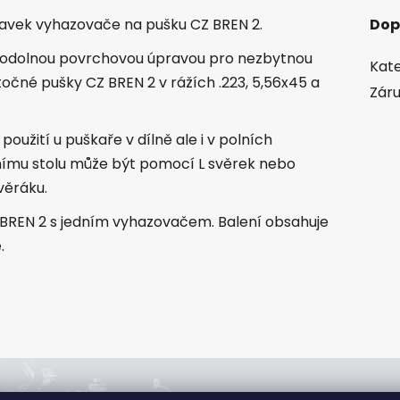
avek vyhazovače na pušku CZ BREN 2.
Dop
 odolnou povrchovou úpravou pro nezbytnou
Kate
čné pušky CZ BREN 2 v rážích .223, 5,56x45 a
Zár
užití u puškaře v dílně ale i v polních
ímu stolu může být pomocí L svěrek nebo
věráku.
 BREN 2 s jedním vyhazovačem. Balení obsahuje
.