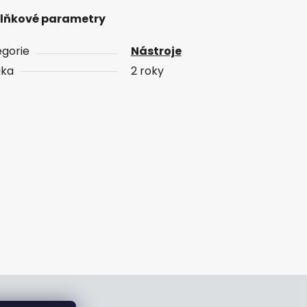
lňkové parametry
gorie
Nástroje
uka
2 roky