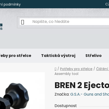
C
ní podmínky
eby pro střelce
Taktická výstroj
Střelivo
Domů
/
Potřeby pro střelce
/
Čištění
Assembly tool
BREN 2 Eject
Značka:
G.S.A.- Guns and Sh
Dostupnost