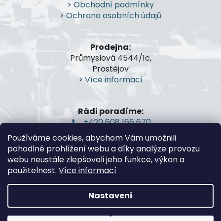
a
>
Obchodní podmínky
t
>
Ochrana osobních údajů
í
Prodejna:
Průmyslová 4544/1c,
Prostějov
>
Více informací
Rádi poradíme:
+420 608 166 670
gsa@gsa-shop.cz
Používáme cookies, abychom Vám umožnili
pohodlné prohlížení webu a díky analýze provozu
webu neustále zlepšovali jeho funkce, výkon a
použitelnost.
Více informací
Nastavení
Vytvořil Shoptet