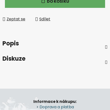
DO KOŠÍKU
Zeptat se
Sdílet
Popis
Diskuze
Z
á
Informace k nákupu:
p
>
Doprava a platba