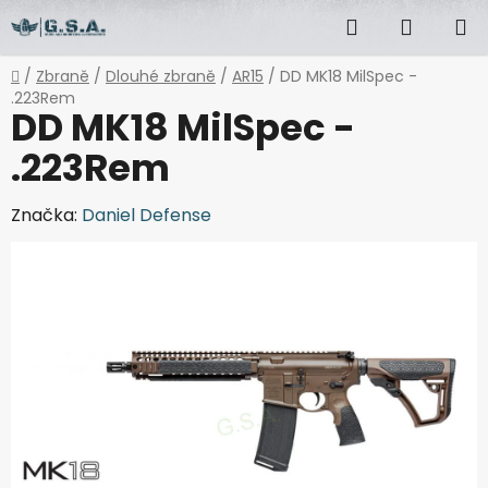
Přejít
Hledat
NÁKUP
na
obsah
KOŠÍK
Domů
/
Zbraně
/
Dlouhé zbraně
/
AR15
/
DD MK18 MilSpec -
.223Rem
DD MK18 MilSpec -
.223Rem
Značka:
Daniel Defense