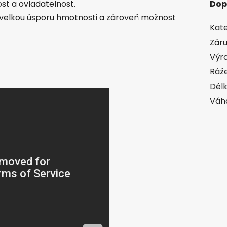
ost a ovladatelnost.
Dop
ší velkou úsporu hmotnosti a zároveň možnost
Kate
Zár
Výr
Ráž
Délk
Váh