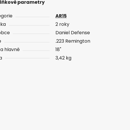
lňkové parametry
gorie
AR15
uka
2 roky
obce
Daniel Defense
e
.223 Remington
a hlavně
18"
a
3,42 kg