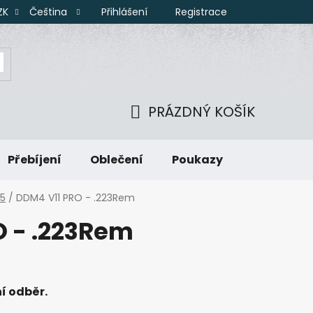
Přihlášení
Registrace
ZK
Čeština
PRÁZDNÝ KOŠÍK
NÁKUPNÍ
Přebíjení
Oblečení
Poukazy
KOŠÍK
15
/
DDM4 V11 PRO - .223Rem
O - .223Rem
í odběr.