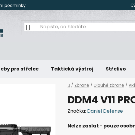
C
ní podmínky
eby pro střelce
Taktická výstroj
Střelivo
Domů
/
Zbraně
/
Dlouhé zbraně
/
AR
DDM4 V11 PR
Značka:
Daniel Defense
Nelze zaslat - pouze osobn