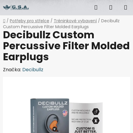
Přejít
Hledat
NÁKUP
na
obsah
KOŠÍK
Domů
/
Potřeby pro střelce
/
Tréninkové vybavení
/
Decibullz
Custom Percussive Filter Molded Earplugs
Decibullz Custom
Percussive Filter Molded
Earplugs
Značka:
Decibullz