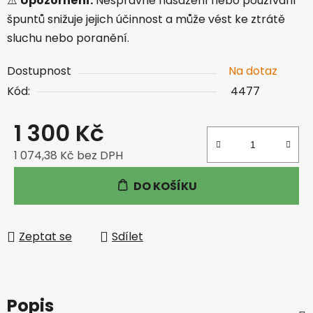
⚠️
Upozornění:
Nesprávné nasazení nebo používání
špuntů snižuje jejich účinnost a může vést ke ztrátě
sluchu nebo poranění.
Dostupnost
Na dotaz
Kód:
4477
1 300 Kč
1 074,38 Kč bez DPH
Měrná cena:
DO KOŠÍKU
Zeptat se
Sdílet
Popis