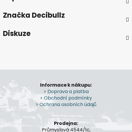
Značka
Decibullz
Diskuze
Z
á
Informace k nákupu:
p
>
Doprava a platba
a
>
Obchodní podmínky
t
>
Ochrana osobních údajů
í
Prodejna:
Průmyslová 4544/1c,