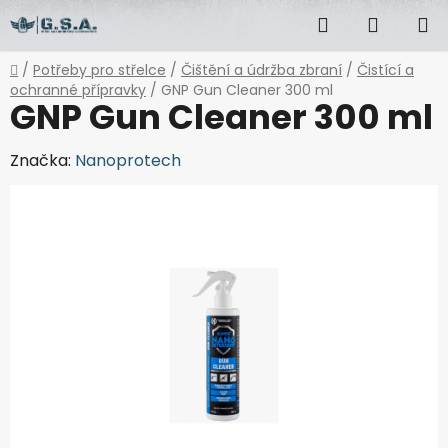
Přejít
Hledat
NÁKUP
na
obsah
KOŠÍK
Domů
/
Potřeby pro střelce
/
Čištění a údržba zbraní
/
Čistící a
ochranné přípravky
/
GNP Gun Cleaner 300 ml
GNP Gun Cleaner 300 ml
Značka:
Nanoprotech