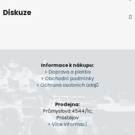
Diskuze
Z
á
Informace k nákupu:
p
>
Doprava a platba
a
>
Obchodní podmínky
t
>
Ochrana osobních údajů
í
Prodejna:
Průmyslová 4544/1c,
Prostějov
>
Více informací