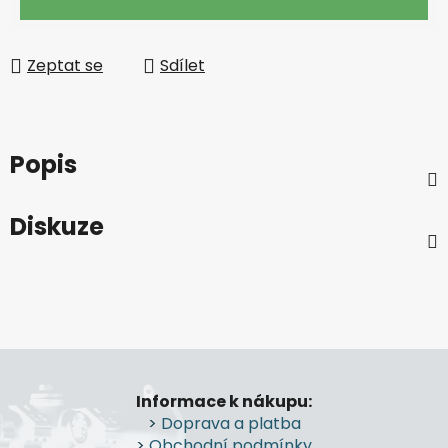
Zeptat se
Sdílet
Popis
Diskuze
Z
á
Informace k nákupu:
p
>
Doprava a platba
a
>
Obchodní podmínky