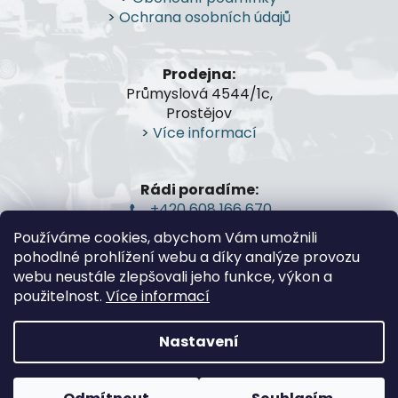
t
>
Ochrana osobních údajů
í
Prodejna:
Průmyslová 4544/1c,
Prostějov
>
Více informací
Rádi poradíme:
+420 608 166 670
gsa@gsa-shop.cz
Používáme cookies, abychom Vám umožnili
pohodlné prohlížení webu a díky analýze provozu
webu neustále zlepšovali jeho funkce, výkon a
použitelnost.
Více informací
Nastavení
Vytvořil Shoptet