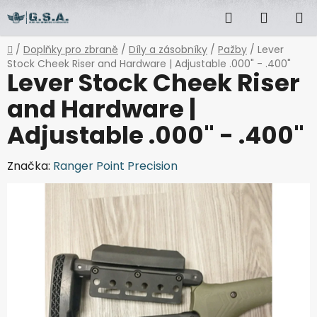
Přejít
Hledat
NÁKUP
na
obsah
KOŠÍK
Domů
/
Doplňky pro zbraně
/
Díly a zásobníky
/
Pažby
/
Lever
Stock Cheek Riser and Hardware | Adjustable .000" - .400"
Lever Stock Cheek Riser
and Hardware |
Adjustable .000" - .400"
Značka:
Ranger Point Precision