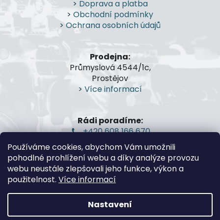
>
Doprava a platba
a
>
Obchodní podmínky
t
>
Ochrana osobních údajů
í
Prodejna:
Průmyslová 4544/1c,
Prostějov
>
Více informací
Rádi poradíme:
+420 608 166 670
gsa@gsa-shop.cz
Používáme cookies, abychom Vám umožnili
pohodlné prohlížení webu a díky analýze provozu
webu neustále zlepšovali jeho funkce, výkon a
použitelnost.
Více informací
Nastavení