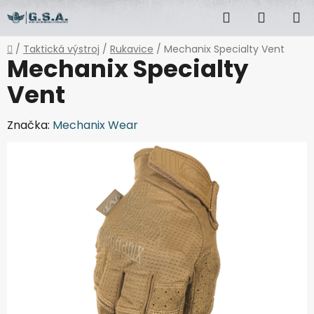
Přejít
Hledat
NÁKUP
na
obsah
KOŠÍK
Domů
/
Taktická výstroj
/
Rukavice
/
Mechanix Specialty Vent
Mechanix Specialty
Vent
Značka:
Mechanix Wear