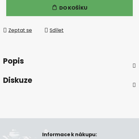
Měrná cena:
DO KOŠÍKU
Zeptat se
Sdílet
Popis
Diskuze
Z
á
Informace k nákupu:
p