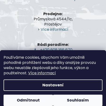
í
Prodejna:
Průmyslová 4544/1c,
Prostějov
>
Více informací
Rádi poradíme:
+420 608 166 670
gsa@gsa-shop.cz
Používáme cookies, abychom Vám umožnili
pohodlné prohlížení webu a díky analýze provozu
webu neustále zlepšovali jeho funkce, výkon a
použitelnost.
Více informací
Nastavení
Vytvořil Shoptet
Odmítnout
Souhlasím
Copyright 2026
G.S.A.-Guns and Shooting