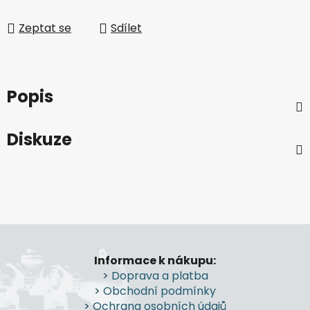
Zeptat se
Sdílet
Popis
Diskuze
Z
á
Informace k nákupu:
p
>
Doprava a platba
a
>
Obchodní podmínky
t
>
Ochrana osobních údajů