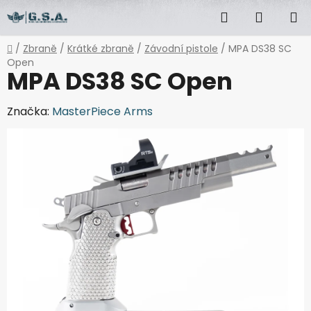
Přejít
Hledat
NÁKUP
na
obsah
KOŠÍK
Domů
/
Zbraně
/
Krátké zbraně
/
Závodní pistole
/
MPA DS38 SC
Open
MPA DS38 SC Open
Značka:
MasterPiece Arms