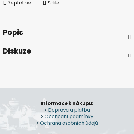
Zeptat se
Sdílet
Popis
Diskuze
Z
á
Informace k nákupu:
p
>
Doprava a platba
a
>
Obchodní podmínky
t
>
Ochrana osobních údajů
í