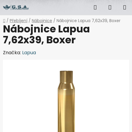
Přejít
Hledat
NÁKUP
na
obsah
KOŠÍK
Domů
/
Přebíjení
/
Nábojnice
/
Nábojnice Lapua 7,62x39, Boxer
Nábojnice Lapua
7,62x39, Boxer
Značka:
Lapua