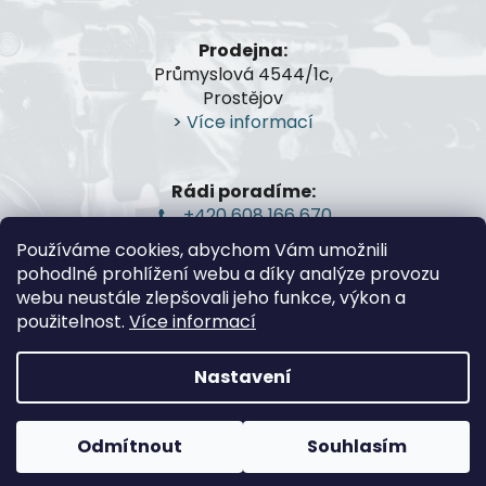
í
Prodejna:
Průmyslová 4544/1c,
Prostějov
>
Více informací
Rádi poradíme:
+420 608 166 670
gsa@gsa-shop.cz
Používáme cookies, abychom Vám umožnili
pohodlné prohlížení webu a díky analýze provozu
webu neustále zlepšovali jeho funkce, výkon a
použitelnost.
Více informací
Nastavení
Vytvořil Shoptet
Odmítnout
Souhlasím
Copyright 2026
G.S.A.-Guns and Shooting
Accessories
. Všechna práva vyhrazena.