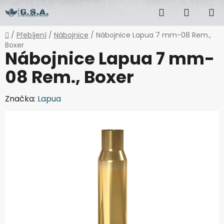
Přejít
Hledat
NÁKUP
na
obsah
KOŠÍK
Domů
/
Přebíjení
/
Nábojnice
/
Nábojnice Lapua 7 mm-08 Rem.,
Boxer
Nábojnice Lapua 7 mm-
08 Rem., Boxer
Značka:
Lapua