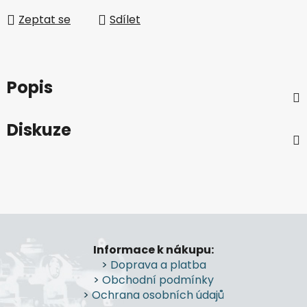
Zeptat se
Sdílet
Popis
Diskuze
Z
á
Informace k nákupu:
p
>
Doprava a platba
a
>
Obchodní podmínky
t
>
Ochrana osobních údajů