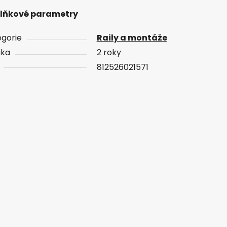
lňkové parametry
gorie
Raily a montáže
uka
2 roky
812526021571