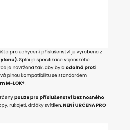
išta pro uchycení příslušenství je vyrobena z
ylonu).
Splňuje specifikace vojenského
kce je navržena tak, aby byla
odolná proti
ává plnou kompatibilitu se standardem
em M-LOK®
.
 určeny
pouze pro příslušenství bez nosného
py, rukojeti, držáky svítilen
. NENÍ URČENA PRO