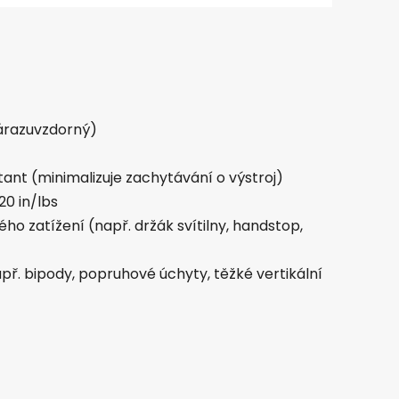
árazuvzdorný)
tant (minimalizuje zachytávání o výstroj)
20 in/lbs
ho zatížení (např. držák svítilny, handstop,
apř. bipody, popruhové úchyty, těžké vertikální