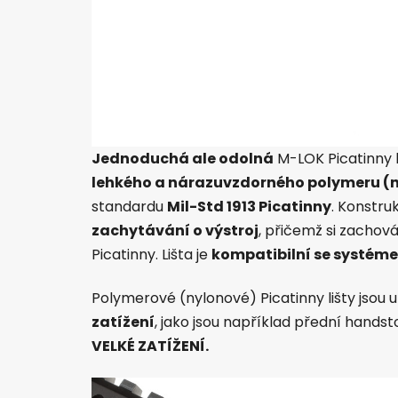
Jednoduchá ale odolná
M-LOK Picatinny l
lehkého a nárazuvzdorného polymeru (n
standardu
Mil-Std 1913 Picatinny
. Konstru
zachytávání o výstroj
, přičemž si zachov
Picatinny. Lišta je
kompatibilní se systém
Polymerové (nylonové) Picatinny lišty jsou
zatížení
, jako jsou například přední handsto
VELKÉ ZATÍŽENÍ.