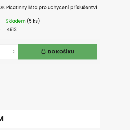
 Picatinny lišta pro uchycení příslušentví
Skladem
(5 ks)
4912
DO KOŠÍKU
M