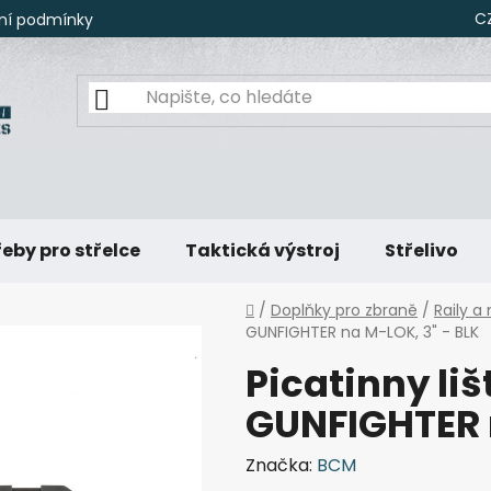
C
ní podmínky
eby pro střelce
Taktická výstroj
Střelivo
Domů
/
Doplňky pro zbraně
/
Raily 
GUNFIGHTER na M-LOK, 3" - BLK
Picatinny li
GUNFIGHTER n
Značka:
BCM