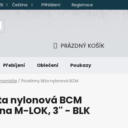
Přihlášení
Registrace
ZK
Čeština
PRÁZDNÝ KOŠÍK
NÁKUPNÍ
Přebíjení
Oblečení
Poukazy
KOŠÍK
a montáže
/
Picatinny lišta nylonová BCM
šta nylonová BCM
a M-LOK, 3" - BLK