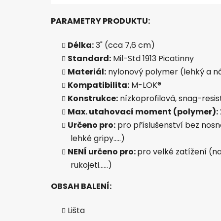
PARAMETRY PRODUKTU:
Délka:
3" (cca 7,6 cm)
Standard:
Mil-Std 1913 Picatinny
Materiál:
nylonový polymer (lehký a n
Kompatibilita:
M-LOK®
Konstrukce:
nízkoprofilová, snag-resis
Max. utahovací moment (polymer):
Určeno pro:
pro příslušenství bez nosné
lehké gripy.....)
NENÍ určeno pro:
pro velké zatížení (n
rukojeti......)
OBSAH BALENÍ:
Lišta