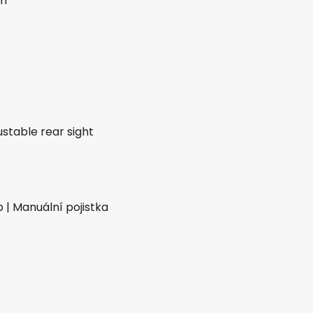
ím
justable rear sight
| Manuální pojistka