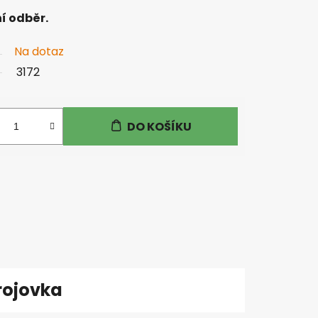
í odběr.
Na dotaz
3172
DO KOŠÍKU
rojovka