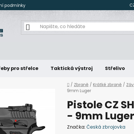
C
ní podmínky
eby pro střelce
Taktická výstroj
Střelivo
Domů
/
Zbraně
/
Krátké zbraně
/
Záv
9mm Luger
Pistole CZ 
- 9mm Luge
Značka:
Česká zbrojovka