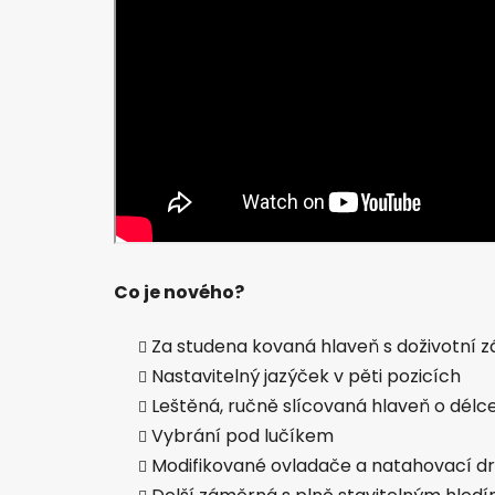
Co je nového?
Za studena kovaná hlaveň s doživotní 
Nastavitelný jazýček v pěti pozicích
Leštěná, ručně slícovaná hlaveň o délc
Vybrání pod lučíkem
Modifikované ovladače a natahovací d