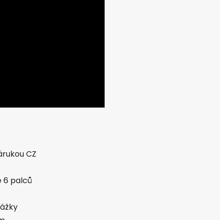
zárukou CZ
e 6 palců
rážky