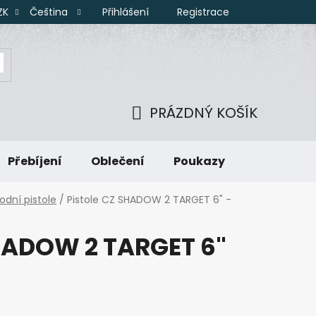
Přihlášení
Registrace
ZK
Čeština
PRÁZDNÝ KOŠÍK
NÁKUPNÍ
Přebíjení
Oblečení
Poukazy
KOŠÍK
odní pistole
/
Pistole CZ SHADOW 2 TARGET 6" -
SHADOW 2 TARGET 6"
r