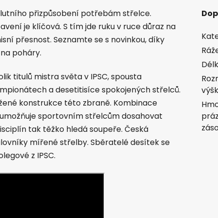
olutního přizpůsobení potřebám střelce.
Dop
ení je klíčová. S tím jde ruku v ruce důraz na
Kate
isní přesnost. Seznamte se s novinkou, díky
Ráž
 na poháry.
Délk
ik titulů mistra světa v IPSC, spousta
Rozm
pionátech a desetitisíce spokojených střelců.
výšk
vážené konstrukce této zbraně. Kombinace
Hmo
tu umožňuje sportovním střelcům dosahovat
prá
zás
isciplín tak těžko hledá soupeře. Česká
lovníky mířené střelby. Sběratelé desítek se
kolegové z IPSC.