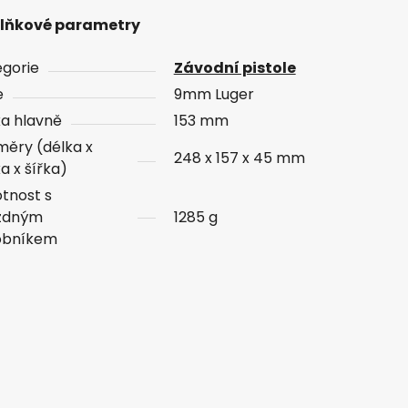
lňkové parametry
gorie
Závodní pistole
e
9mm Luger
a hlavně
153 mm
ěry (délka x
248 x 157 x 45 mm
a x šířka)
tnost s
zdným
1285 g
obníkem