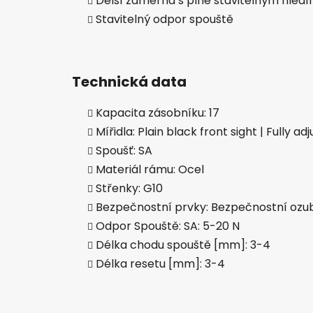
Delší záměrná s plně stavitelným hled
Stavitelný odpor spouště
Technická data
Kapacita zásobníku: 17
Mířidla: Plain black front sight | Fully ad
Spoušť: SA
Materiál rámu: Ocel
Střenky: G10
Bezpečnostní prvky: Bezpečnostní ozub 
Odpor Spouště: SA: 5-20 N
Délka chodu spouště [mm]: 3-4
Délka resetu [mm]: 3-4