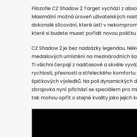
Filozofie CZ Shadow 2 Target vychází z abs
Maximální možná úroveň uživatelských nastav
dokonalé slícování, které ústí v nekomprom
které si budete muset pořídit novou poličku
CZ Shadow 2 je bez nadsázky legendou. Někol
medailových umístění na mezinárodních šam
Ti všichni čerpají z nadčasové a skvěle vy
rychlosti, přesnosti a střeleckého komfor
špičkových výsledků. Na poli dynamických d
zbrojovka nyní přichází se speciálem pro mi
tak mohou opřít o stejné kvality jako jejich 