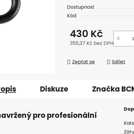
Dostupnost
Kód:
430 Kč
355,37 Kč bez DPH
Měrná cena:
Zeptat se
Sdílet
Popis
Diskuze
Značka
BC
Dop
navržený pro profesionální
Kate
Zár