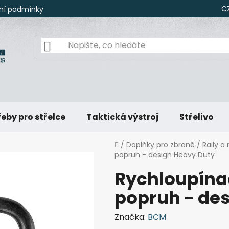
C
ní podmínky
eby pro střelce
Taktická výstroj
Střelivo
Domů
/
Doplňky pro zbraně
/
Raily 
popruh - design Heavy Duty
Rychloupína
popruh - de
Značka:
BCM