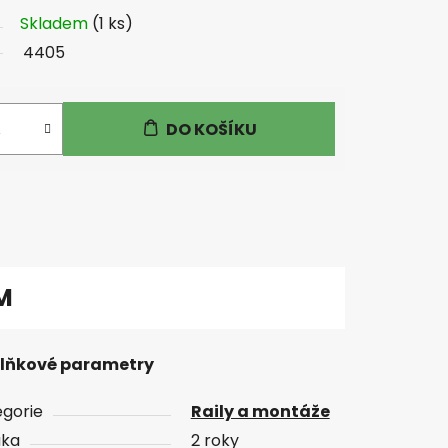
Skladem
(1 ks)
4405
DO KOŠÍKU
M
lňkové parametry
gorie
Raily a montáže
uka
2 roky