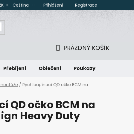
Přihlášení
Registrace
ZK
Čeština
PRÁZDNÝ KOŠÍK
NÁKUPNÍ
Přebíjení
Oblečení
Poukazy
KOŠÍK
a montáže
/
Rychloupínací QD očko BCM na
cí QD očko BCM na
sign Heavy Duty