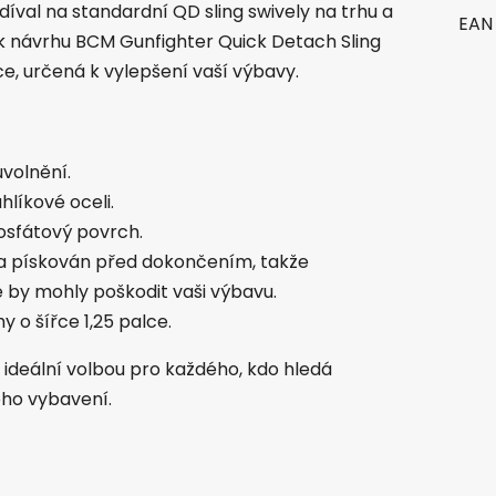
al na standardní QD sling swively na trhu a
EAN
o k návrhu BCM Gunfighter Quick Detach Sling
ce, určená k vylepšení vaší výbavy.
volnění.
hlíkové oceli.
sfátový povrch.
n a pískován před dokončením, takže
 by mohly poškodit vaši výbavu.
 o šířce 1,25 palce.
 ideální volbou pro každého, kdo hledá
ého vybavení.