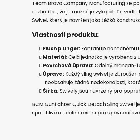
Team Bravo Company Manufacturing se podív
rozhodl se, že je možné je vylepšit. To vedl
Swivel, který je navržen jako těžká konstruk
Vlastnosti produktu:
Flush plunger:
Zabraňuje náhodnému u
Materiál:
Celá jednotka je vyrobena z u
Povrchová úprava:
Odolný mangan-fo
Úprava:
Každý sling swivel je zbrouše
neobsahuje žádné nedokonalosti, které
Šířka:
Swively jsou navrženy pro popruhy
BCM Gunfighter Quick Detach Sling Swivel je
spolehlivé a odolné řešení pro upevnění sv