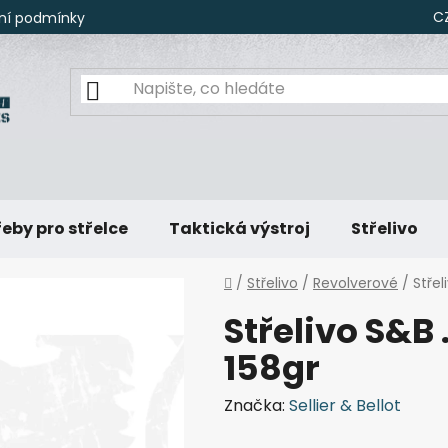
C
ní podmínky
eby pro střelce
Taktická výstroj
Střelivo
Domů
/
Střelivo
/
Revolverové
/
Střel
Střelivo S&B 
158gr
Značka:
Sellier & Bellot