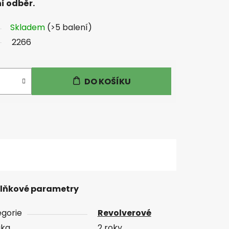
í odběr.
Skladem
(>5 balení)
2266
DO KOŠÍKU
lňkové parametry
gorie
Revolverové
uka
2 roky