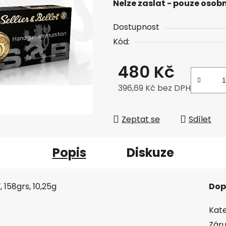
Nelze zaslat - pouze osobn
Dostupnost
Kód:
480 Kč
396,69 Kč bez DPH
Měrná cena:
Zeptat se
Sdílet
Popis
Diskuze
, 158grs, 10,25g
Dop
Kate
Zár