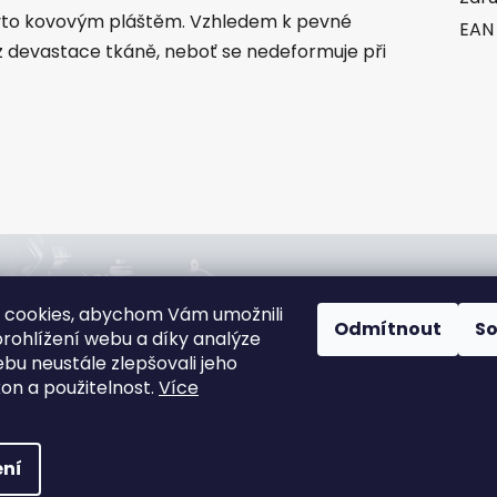
kryto kovovým pláštěm. Vzhledem k pevné
EAN
ez devastace tkáně, neboť se nedeformuje při
jna:
Rádi poradíme:
 cookies, abychom Vám umožnili
slová 4544/1c,
+420 608 166 670
Odmítnout
S
rohlížení webu a díky analýze
jov
gsa@gsa-shop.cz
bu neustále zlepšovali jeho
 informací
kon a použitelnost.
Více
ní