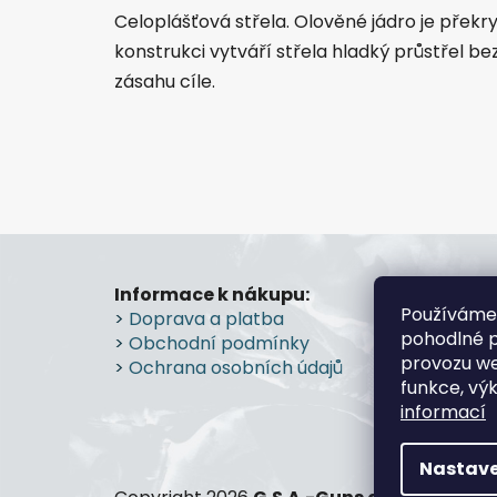
Celoplášťová střela. Olověné jádro je pře
konstrukci vytváří střela hladký průstřel b
zásahu cíle.
Z
á
Informace k nákupu:
Prode
Používáme
>
Doprava a platba
Průmy
p
pohodlné p
>
Obchodní podmínky
Prostě
a
provozu we
>
Ochrana osobních údajů
>
Více
t
funkce, vý
í
informací
Nastave