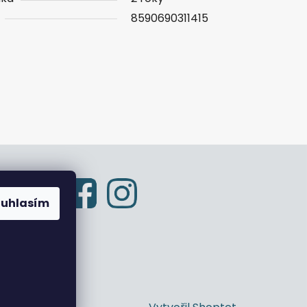
8590690311415
ouhlasím