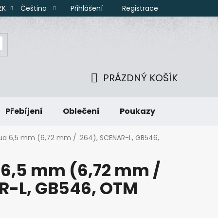
Přihlášení
Registrace
ZK
Čeština
PRÁZDNÝ KOŠÍK
NÁKUPNÍ
Přebíjení
Oblečení
Poukazy
KOŠÍK
pua 6,5 mm (6,72 mm / .264), SCENAR-L, GB546,
 6,5 mm (6,72 mm /
AR-L, GB546, OTM