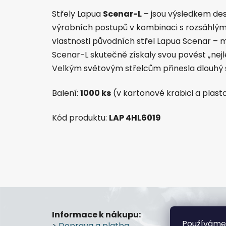
Střely Lapua
Scenar-L
– jsou výsledkem des
výrobních postupů v kombinaci s rozsáhlým
vlastnosti původních střel Lapua Scenar – 
Scenar-L skutečně získaly svou pověst „nejle
Velkým světovým střelcům přinesla dlouhý
Balení:
1000 ks
(v kartonové krabici a plas
Kód produktu:
LAP 4HL6019
Z
á
Informace k nákupu:
Prode
Používáme
>
Doprava a platba
Průmy