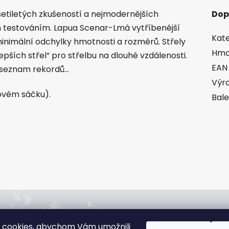
etiletých zkušeností a nejmodernějších
Dop
 testováním. Lapua Scenar-Lmá vytříbenější
Kate
minimální odchylky hmotnosti a rozměrů. Střely
Hmo
pších střel“ pro střelbu na dlouhé vzdálenosti.
EAN
 seznam rekordů…
Výr
tovém sáčku).
Bale
jna:
Rádi poradíme:
 cookies, abychom Vám umožnili
slová 4544/1c,
+420 608 166 670