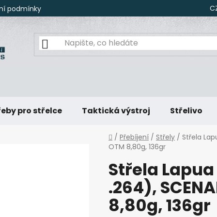
C
ní podmínky
eby pro střelce
Taktická výstroj
Střelivo
Domů
/
Přebíjení
/
Střely
/
Střela La
OTM 8,80g, 136gr
Střela Lapua
.264), SCEN
8,80g, 136gr