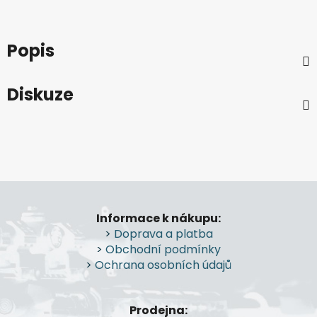
Popis
Diskuze
Z
á
Informace k nákupu:
p
>
Doprava a platba
a
>
Obchodní podmínky
t
>
Ochrana osobních údajů
í
Prodejna: