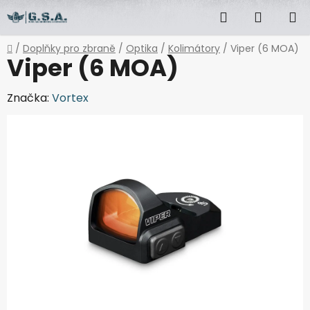
Přejít
Hledat
NÁKUP
na
obsah
KOŠÍK
Domů
/
Doplňky pro zbraně
/
Optika
/
Kolimátory
/
Viper (6 MOA)
Viper (6 MOA)
Značka:
Vortex