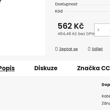
Dostupnost
Kód:
562 Kč
464,46 Kč bez DPH
Měrná cena:
Zeptat se
Sdílet
Popis
Diskuze
Značka
CC
Dop
Kate
Zár