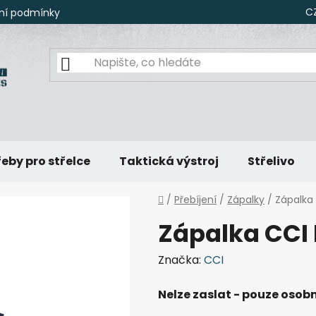
C
ní podmínky
eby pro střelce
Taktická výstroj
Střelivo
Domů
/
Přebíjení
/
Zápalky
/
Zápalka 
Zápalka CCI 
Značka:
CCI
Nelze zaslat - pouze osobn