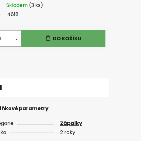
Skladem
(3 ks)
4618
DO KOŠÍKU
I
lňkové parametry
gorie
Zápalky
uka
2 roky