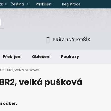
Přihlášení
Registrace
ZK
Čeština
PRÁZDNÝ KOŠÍK
NÁKUPNÍ
Přebíjení
Oblečení
Poukazy
KOŠÍK
CCI BR2, velká pušková
BR2, velká pušková
í odběr.