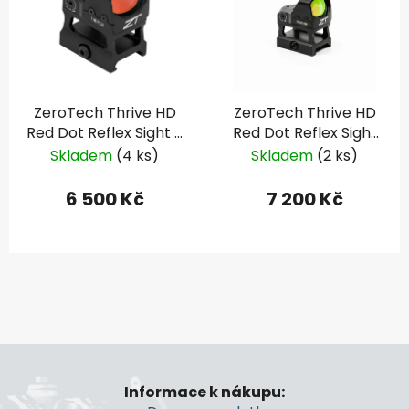
ZeroTech Thrive HD
ZeroTech Thrive HD
Red Dot Reflex Sight 3
Red Dot Reflex Sight
MOA, vysoká montáž
Multi Reticle, vysoká
Skladem
(4 ks)
Skladem
(2 ks)
montáž
6 500 Kč
7 200 Kč
Z
á
Informace k nákupu:
p