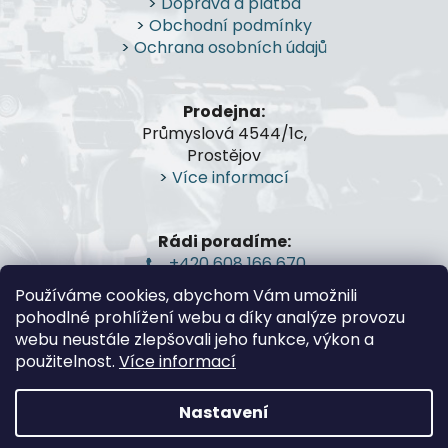
>
Doprava a platba
a
>
Obchodní podmínky
t
>
Ochrana osobních údajů
í
Prodejna:
Průmyslová 4544/1c,
Prostějov
>
Více informací
Rádi poradíme:
+420 608 166 670
gsa@gsa-shop.cz
Používáme cookies, abychom Vám umožnili
pohodlné prohlížení webu a díky analýze provozu
webu neustále zlepšovali jeho funkce, výkon a
použitelnost.
Více informací
Nastavení