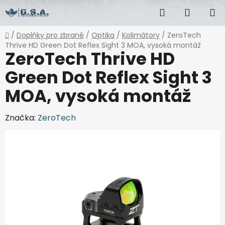
Přejít
Hledat
NÁKUP
na
obsah
KOŠÍK
Domů
/
Doplňky pro zbraně
/
Optika
/
Kolimátory
/
ZeroTech
Thrive HD Green Dot Reflex Sight 3 MOA, vysoká montáž
ZeroTech Thrive HD
Green Dot Reflex Sight 3
MOA, vysoká montáž
Značka:
ZeroTech