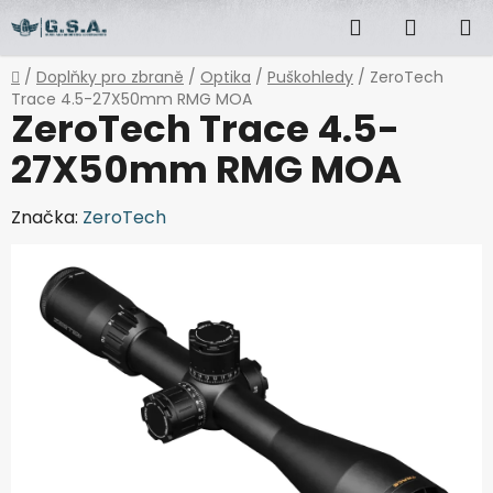
Přejít
Hledat
NÁKUP
na
obsah
KOŠÍK
Domů
/
Doplňky pro zbraně
/
Optika
/
Puškohledy
/
ZeroTech
Trace 4.5-27X50mm RMG MOA
ZeroTech Trace 4.5-
27X50mm RMG MOA
Značka:
ZeroTech