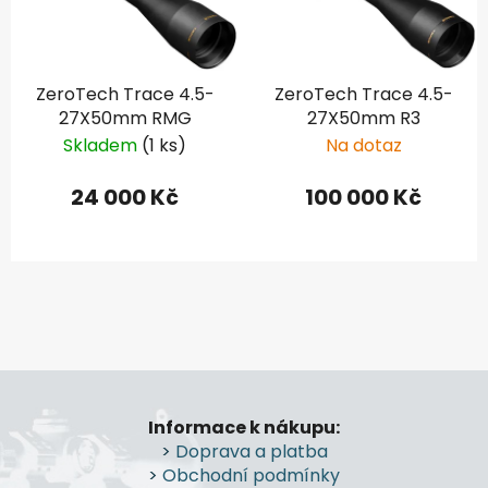
ZeroTech Trace 4.5-
ZeroTech Trace 4.5-
27X50mm RMG
27X50mm R3
Skladem
(1 ks)
Na dotaz
24 000 Kč
100 000 Kč
Z
á
Informace k nákupu:
p
>
Doprava a platba
a
>
Obchodní podmínky