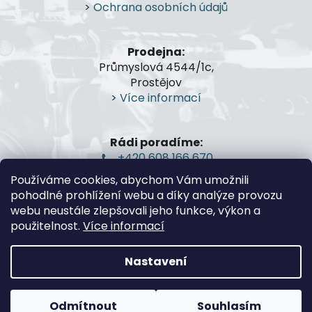
t
>
Ochrana osobních údajů
í
Prodejna:
Průmyslová 4544/1c,
Prostějov
>
Více informací
Rádi poradíme:
+420 608 166 670
gsa@gsa-shop.cz
Používáme cookies, abychom Vám umožnili
pohodlné prohlížení webu a díky analýze provozu
webu neustále zlepšovali jeho funkce, výkon a
použitelnost.
Více informací
Nastavení
Vytvořil Shoptet
Odmítnout
Souhlasím
Copyright 2026
G.S.A.-Guns and Shooting