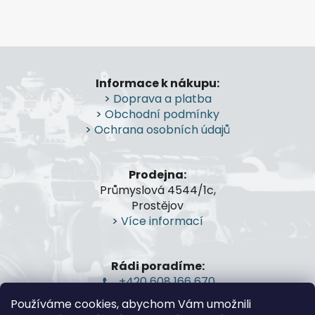
c
n
í
í
p
r
Z
v
á
k
Informace k nákupu:
p
y
>
Doprava a platba
a
v
>
Obchodní podmínky
t
ý
>
Ochrana osobních údajů
p
í
i
s
Prodejna:
u
Průmyslová 4544/1c,
Prostějov
>
Více informací
Rádi poradíme:
+420 608 166 670
gsa@gsa-shop.cz
Používáme cookies, abychom Vám umožnili