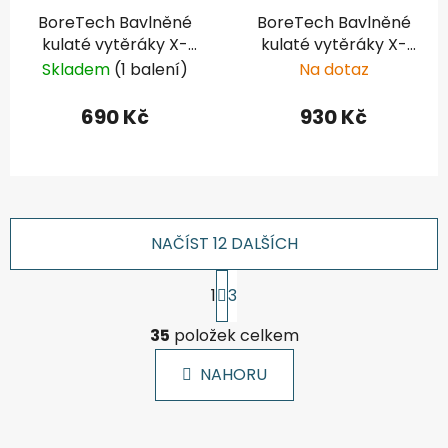
BoreTech Bavlněné
BoreTech Bavlněné
kulaté vytěráky X-
kulaté vytěráky X-
Count .25-.284
Count .308-.338
Skladem
(1 balení)
Na dotaz
(1000ks)
(1000ks)
690 Kč
930 Kč
NAČÍST 12 DALŠÍCH
S
1
3
t
r
O
á
35
položek celkem
v
n
l
k
NAHORU
á
o
d
v
a
á