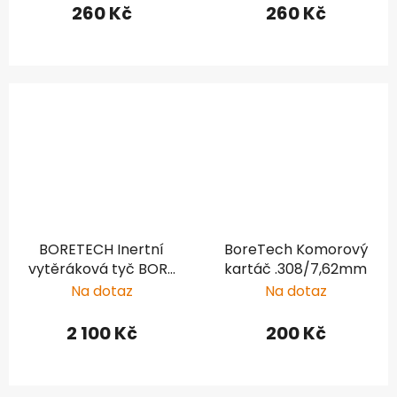
260 Kč
260 Kč
BORETECH Inertní
BoreTech Komorový
vytěráková tyč BORE
kartáč .308/7,62mm
STIX .22 (středový
Na dotaz
Na dotaz
zápal) délka 30"
2 100 Kč
200 Kč