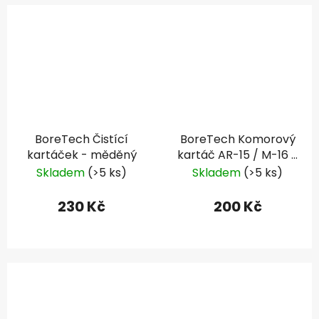
BoreTech Čistící
BoreTech Komorový
kartáček - měděný
kartáč AR-15 / M-16 -
nylon .223 / 5.56 mm
Skladem
(>5 ks)
Skladem
(>5 ks)
230 Kč
200 Kč