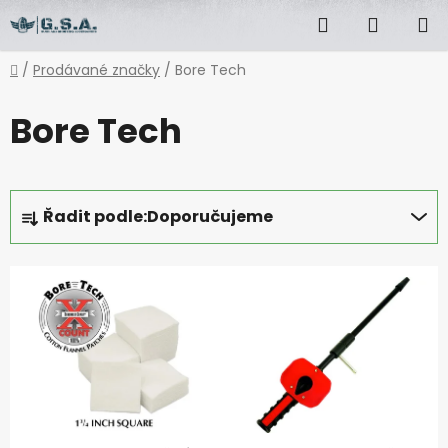
Přejít
Hledat
NÁKUP
na
obsah
KOŠÍK
Domů
/
Prodávané značky
/
Bore Tech
Bore Tech
Ř
Řadit podle:
Doporučujeme
a
z
V
e
ý
n
p
í
i
p
s
r
p
o
r
d