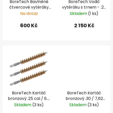
BoreTech Bavlněné
BoreTech Vodič
o
u
čtvercové vytěráky
vytěráku s trnem - .25
d
k
X-Count .284 / 7 mm
- .30
Na dotaz
Skladem
(1 ks)
u
t
/ .308 (1000 ks)
k
ů
600 Kč
2 150 Kč
t
ů
BoreTech Kartáč
BoreTech Kartáč
bronzový .25 cal / 6.5
bronzový .30 / 7,62
mm (3 ks)
mm (3 ks)
Skladem
(3 ks)
Skladem
(3 ks)