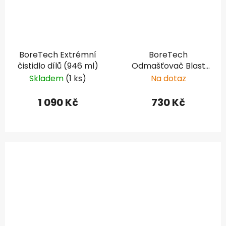
BoreTech Extrémní
BoreTech
čistidlo dílů (946 ml)
Odmašťovač Blast
degreaser - 296ml
Skladem
(1 ks)
Na dotaz
1 090 Kč
730 Kč