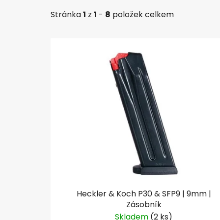
Stránka
1
z
1
-
8
položek celkem
V
ý
p
i
s
p
r
o
d
u
k
t
Heckler & Koch P30 & SFP9 | 9mm |
ů
Zásobník
Skladem
(2 ks)