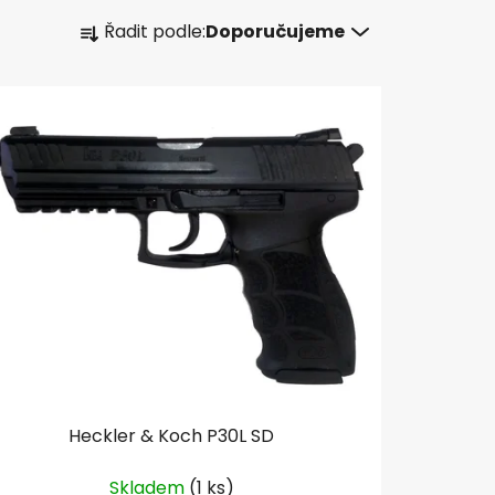
Ř
Řadit podle:
Doporučujeme
a
z
e
n
í
p
r
o
d
u
k
t
ů
Heckler & Koch P30L SD
Skladem
(1 ks)