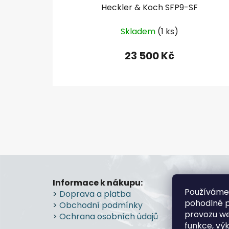
Heckler & Koch SFP9-SF
Skladem
(1 ks)
23 500 Kč
Z
á
Informace k nákupu:
Prode
Používáme
>
Doprava a platba
Průmy
p
pohodlné p
>
Obchodní podmínky
Prostě
a
provozu we
>
Ochrana osobních údajů
>
Více
t
funkce, vý