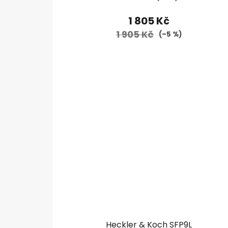
1 805 Kč
1 905 Kč
(–5 %)
Heckler & Koch SFP9L