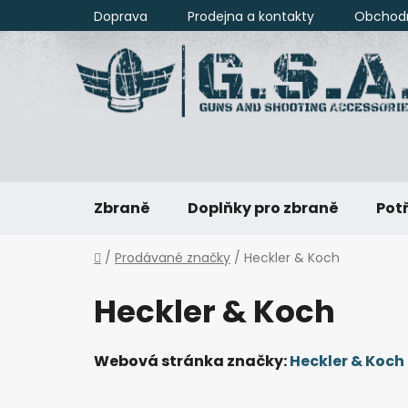
Přejít
Doprava
Prodejna a kontakty
Obchod
na
obsah
Zbraně
Doplňky pro zbraně
Potř
Domů
/
Prodávané značky
/
Heckler & Koch
Heckler & Koch
Webová stránka značky:
Heckler & Koch