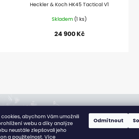
Heckler & Koch HK45 Tactical V1
Skladem
(1 ks)
24 900 Kč
O
v
l
á
d
a
c
í
jna:
Rádi poradíme:
p
 cookies, abychom Vám umožnili
slová 4544/1c,
+420 608 166 670
Odmítnout
S
r
rohlížení webu a díky analýze
jov
gsa@gsa-shop.cz
v
bu neustále zlepšovali jeho
 informací
k
kon a použitelnost.
Více