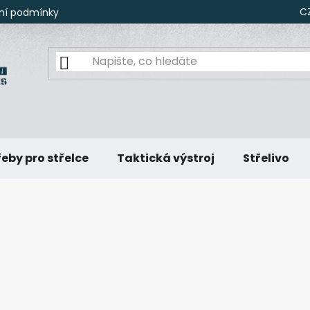
C
ní podmínky
eby pro střelce
Taktická výstroj
Střelivo