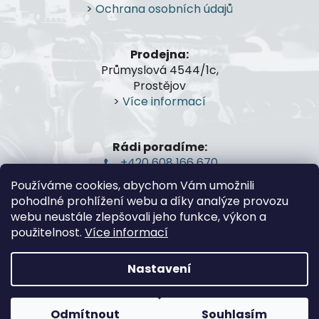
t
>
Ochrana osobních údajů
k
í
y
v
Prodejna:
ý
Průmyslová 4544/1c,
p
Prostějov
i
>
Více informací
s
u
Rádi poradíme:
+420 608 166 670
gsa@gsa-shop.cz
Používáme cookies, abychom Vám umožnili
pohodlné prohlížení webu a díky analýze provozu
webu neustále zlepšovali jeho funkce, výkon a
použitelnost.
Více informací
Nastavení
Vytvořil Shoptet
Odmítnout
Souhlasím
Copyright 2026
G.S.A.-Guns and Shooting