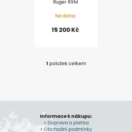
Ruger RXM
o
u
d
k
Na dotaz
u
t
k
ů
15 200 Kč
t
ů
1
položek celkem
O
v
l
á
d
a
Z
c
á
í
Informace k nákupu:
p
p
>
Doprava a platba
r
a
>
Obchodní podmínky
v