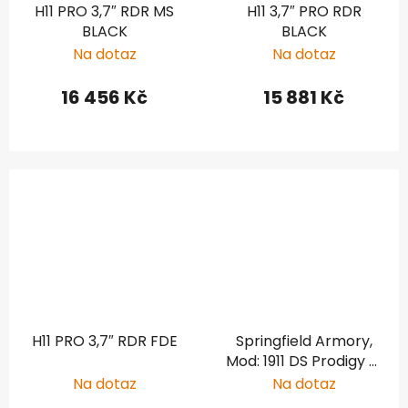
H11 PRO 3,7″ RDR MS
H11 3,7″ PRO RDR
BLACK
BLACK
Na dotaz
Na dotaz
16 456 Kč
15 881 Kč
H11 PRO 3,7″ RDR FDE
Springfield Armory,
Mod: 1911 DS Prodigy D,
Ráže: 9mm Luger, hl:
Na dotaz
Na dotaz
4,25", černá