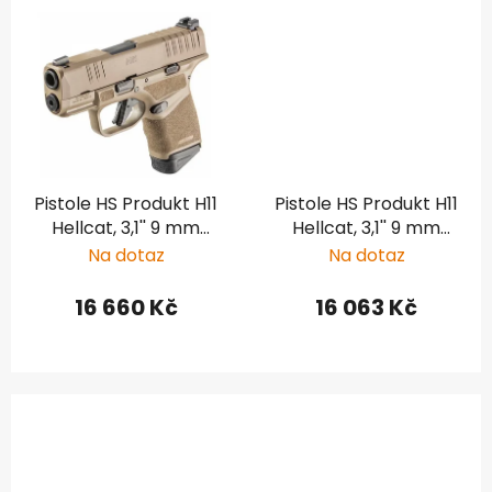
Pistole HS Produkt H11
Pistole HS Produkt H11
Hellcat, 3,1'' 9 mm
Hellcat, 3,1'' 9 mm
Luger FDE
Luger
Na dotaz
Na dotaz
16 660 Kč
16 063 Kč