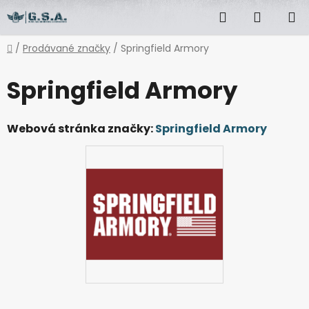
Přejít
Hledat
NÁKUP
na
obsah
KOŠÍK
Domů
/
Prodávané značky
/
Springfield Armory
Springfield Armory
Webová stránka značky:
Springfield Armory