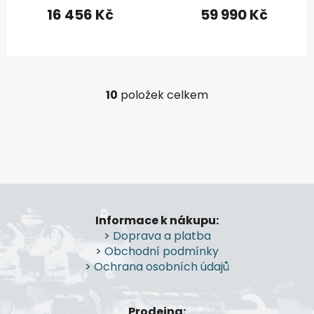
16 456 Kč
59 990 Kč
10
položek celkem
O
v
l
á
d
a
Z
c
á
í
Informace k nákupu:
p
p
>
Doprava a platba
r
a
>
Obchodní podmínky
v
t
>
Ochrana osobních údajů
k
í
y
v
Prodejna: