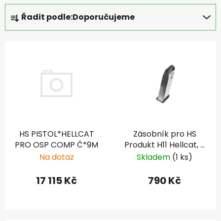
Ř
Řadit podle:
Doporučujeme
a
z
V
e
ý
n
p
í
i
p
s
r
p
o
r
d
HS PISTOL*HELLCAT
Zásobník pro HS
o
u
PRO OSP COMP Č*9M
Produkt H11 Hellcat, 9
d
k
mm Luger, 15 ran
Na dotaz
Skladem
(1 ks)
u
t
k
ů
17 115 Kč
790 Kč
t
ů